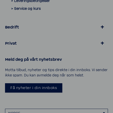
> Leveringsbetingelser
> Service og kurs
Bedrift
> Hotell & gastronomi
Privat
> Eiendom & industri
> Hotell & spa
> Kalkfritt BWT vann
Meld deg på vårt nyhetsbrev
_
> Basseng og bassengvann
> Rørlegger kurs
> Vannrensing hus og hytte
Motta tilbud, nyheter og tips direkte i din innboks. Vi sender
ikke spam. Du kan avmelde deg når som helst.
> Bli forhandler
_
> Cookies
Få nyheter i din innboks
> Personvern
> Åpenhetsloven
> Erklæring om tilgjengelighet