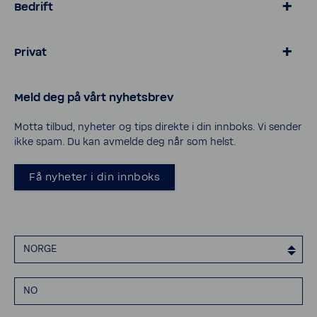
Bedrift
> Hotell & gastronomi
Privat
> Eiendom & industri
> Hotell & spa
> Kalkfritt BWT vann
Meld deg på vårt nyhetsbrev
_
> Basseng og bassengvann
> Rørlegger kurs
> Vannrensing hus og hytte
Motta tilbud, nyheter og tips direkte i din innboks. Vi sender
ikke spam. Du kan avmelde deg når som helst.
> Bli forhandler
_
> Cookies
Få nyheter i din innboks
> Personvern
> Åpenhetsloven
> Erklæring om tilgjengelighet
NORGE
NO