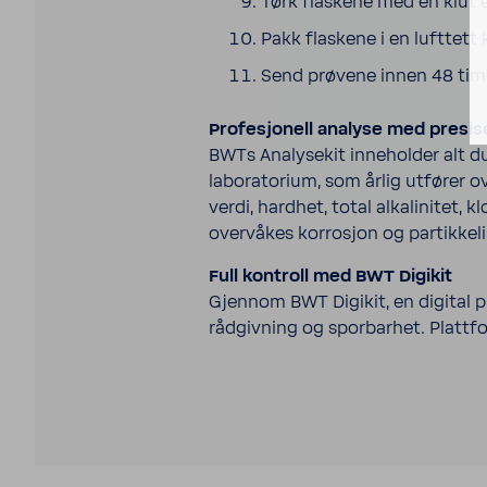
Tørk flaskene med en klut e
Pakk flaskene i en lufttett
Send prøvene innen 48 tim
Profesjonell analyse med presis
BWTs Analysekit inneholder alt du
laboratorium, som årlig utfører o
verdi, hardhet, total alkalinitet, 
overvåkes korrosjon og partikkeli
Full kontroll med BWT Digikit
Gjennom BWT Digikit, en digital p
rådgivning og sporbarhet. Plattfor