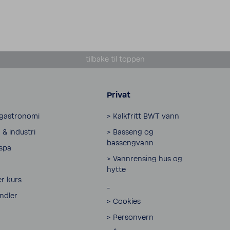
tilbake til toppen
Privat
 gastronomi
> Kalkfritt BWT vann
& industri
> Basseng og
bassengvann
 spa
> Vannrensing hus og
hytte
r kurs
_
andler
> Cookies
> Personvern