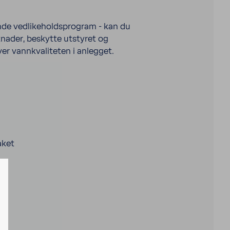
pende vedlikeholdsprogram - kan du
stnader, beskytte utstyret og
ver vannkvaliteten i anlegget.
aket