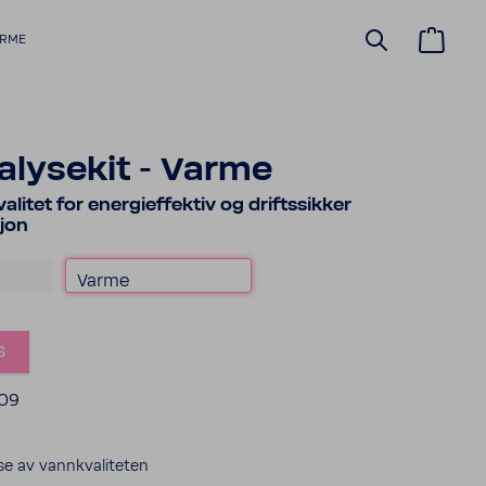
ARME
lysekit - Varme
litet for energieffektiv og driftssikker
jon
Varme
s
409
yse av vannkvaliteten