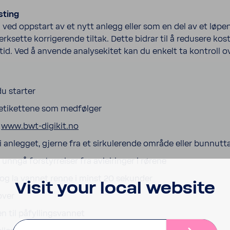
sting
n ved oppstart av et nytt anlegg eller som en del av et lø
verksette korrigerende tiltak. Dette bidrar til å redusere ko
tid. Ved å anvende analysekitet kan du enkelt ta kontroll o
u starter
 etikettene som medfølger
å
www.bwt-digikit.no
 anlegget, gjerne fra et sirkulerende område eller bunnutt
unngå forstyrrelser fra avleiringer i rørene
og la vannet renne i minst 20 sekunder
Visit your local website
over
n til påfyllingsvannet