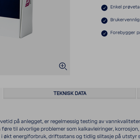
Enkel prøveta
Brukervennlig
Forebygger pr
TEKNISK DATA
levetid på anlegget, er regelmessig testing av vannkvalitete
føre til alvorlige problemer som kalkavleiringer, korrosjon,
 økt energiforbruk, driftsstans og tidlig slitasje på utstyr s