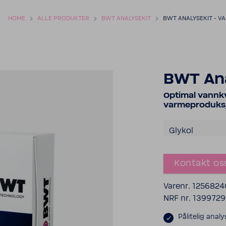
HOME
ALLE PRODUKTER
BWT ANALYSEKIT
BWT ANALYSEKIT - V
BWT Ana
Optimal vannkva
varmeproduks
Glykol
Kontakt os
Varenr. 125682
NRF nr. 1399729
Pålitelig anal