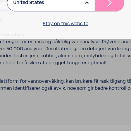
ller papirhåndkle
United States
 konvolutt
er
Stay on this website
e resultater
 trenger for en rask og pålitelig vannanalyse. Prøvene analy
ver 50 000 analyser. Resultatene gir en detaljert vurdering 
klorider, fosfor, jern, kobber, aluminium, molybden og total s
nnhold for å sikre at anlegget fungerer optimalt.
lattform for vannovervåking, kan brukere få rask tilgang til
men identifiserer også avvik, noe som gir bedre kontroll og