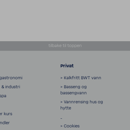
tilbake til toppen
Privat
 gastronomi
> Kalkfritt BWT vann
& industri
> Basseng og
bassengvann
 spa
> Vannrensing hus og
hytte
r kurs
_
andler
> Cookies