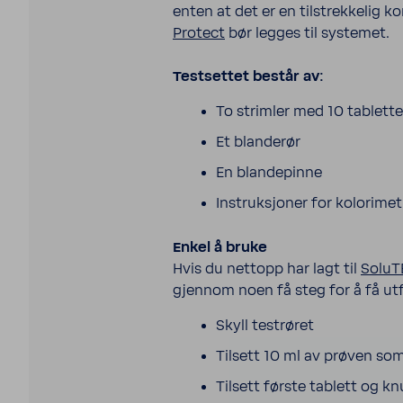
enten at det er en tilstrekkelig k
Protect
bør legges til systemet.
Testsettet består av:
To strimler med 10 tabletter.
Et blanderør
En blandepinne
Instruksjoner for kolorime
Enkel å bruke
Hvis du nettopp har lagt til
SoluT
gjennom noen få steg for å få utf
Skyll testrøret
Tilsett 10 ml av prøven som
Tilsett første tablett og 