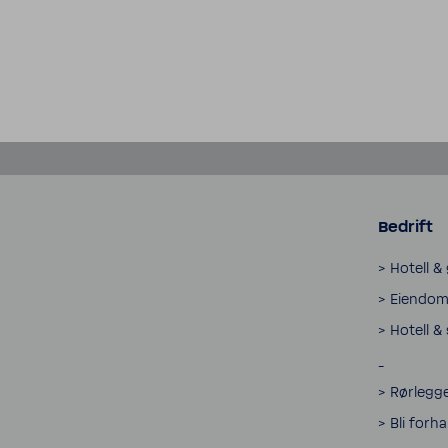
Bedrift
> Hotell &
> Eiendom 
> Hotell &
_
> Rørlegge
> Bli forh