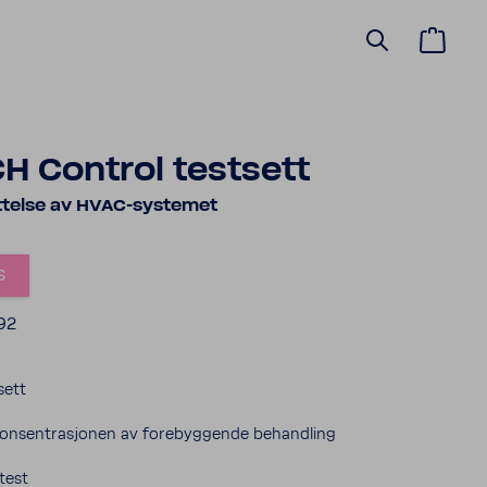
H Control testsett
ttelse av HVAC-systemet
s
92
sett
 konsentrasjonen av forebyggende behandling
test