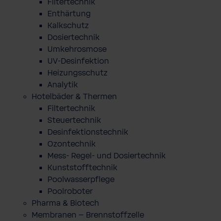
Filtertechnik
Enthärtung
Kalkschutz
Dosiertechnik
Umkehrosmose
UV-Desinfektion
Heizungsschutz
Analytik
Hotelbäder & Thermen
Filtertechnik
Steuertechnik
Desinfektionstechnik
Ozontechnik
Mess- Regel- und Dosiertechnik
Kunststofftechnik
Poolwasserpflege
Poolroboter
Pharma & Biotech
Membranen – Brennstoffzelle