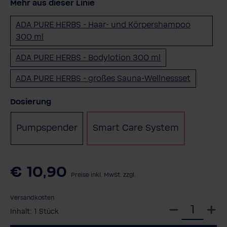
Mehr aus dieser Linie
ADA PURE HERBS - Haar- und Körpershampoo
300 ml
ADA PURE HERBS - Bodylotion 300 ml
ADA PURE HERBS - großes Sauna-Wellnessset
auswählen
Dosierung
Pumpspender
Smart Care System
€ 10,90
Preise inkl. MwSt. zzgl.
Versandkosten
W
Inhalt:
1 Stück
ä