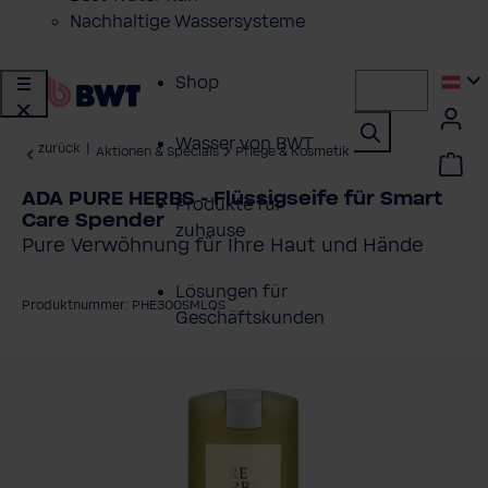
Nachhaltige Wassersysteme
Shop
Wasser von BWT
zurück
|
Aktionen & Specials
Pflege & Kosmetik
ADA PURE HERBS - Flüssigseife für Smart
Produkte für
Care Spender
zuhause
Pure Verwöhnung für Ihre Haut und Hände
Lösungen für
Produktnummer: PHE300SMLQS
Geschäftskunden
ildergalerie überspringen
Kundenservice
Über BWT