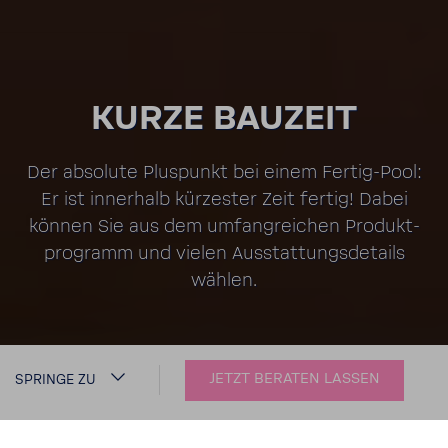
KURZE BAUZEIT
Der abso­lute Plus­punkt bei einem Fertig-​Pool:
Er ist inner­halb kürzester Zeit fertig! Dabei
können Sie aus dem umfang­rei­chen Produkt­
pro­gramm und vielen Ausstat­tungs­de­tails
wählen.
JETZT BERATEN LASSEN
SPRINGE ZU