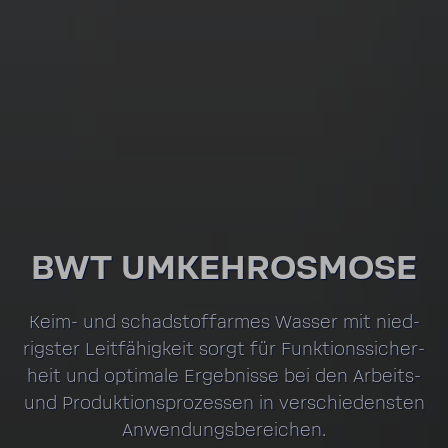
BWT UMKEHR­OS­MOSE
Keim- und schad­stoff­armes Wasser mit nied­
rigster Leit­fä­hig­keit sorgt für Funk­ti­ons­si­cher­
heit und opti­male Ergeb­nisse bei den Arbeits-​
und Produk­ti­ons­pro­zessen in verschie­densten
Anwen­dungs­be­rei­chen.