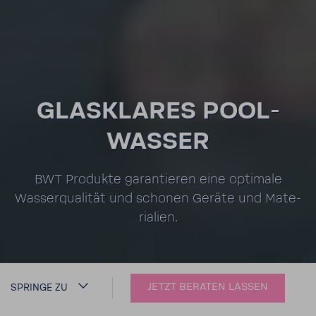
GLAS­KLARES POOL­
WASSER
BWT Produkte garan­tieren eine opti­male
Wasser­qua­lität und schonen Geräte und Mate­
ria­lien.
JETZT BERATEN LASSEN
SPRINGE ZU