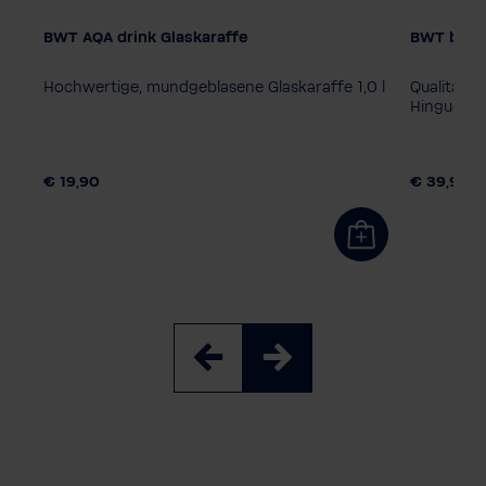
BWT AQA drink Glaskaraffe
BWT b Wat
ler
Hochwertige, mundgeblasene Glaskaraffe 1,0 l
Qualität, 
Hingucker
€ 19,90
€ 39,90