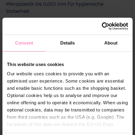
Mikroplastik bis 0,001 mm für hygienische
Sicherheit.
Consent
Details
About
Technische Details
Abmessungen (B x H x T):
23 x 39 x 36 cm
This website uses cookies
Anzahl der Benutzer:
bis 20
Our website uses cookies to provide you with an
optimised user experience. Some cookies are essential
Heißes Wasser:
Nein
and enable basic functions such as the shopping basket.
Optional cookies help us to analyse and improve our
Kaltes Wasser:
Ja
online offering and to operate it economically. When using
Netzspannung/Frequenz:
220 - 240/50
optional cookies, data may be transmitted to companies
V/Hz
from third countries such as the USA (e.g. Google). The
recipients of this data are listed in the EU-US Data
Prickelndes Wasser:
Ja
Privacy Framework (DPF), which guarantees an