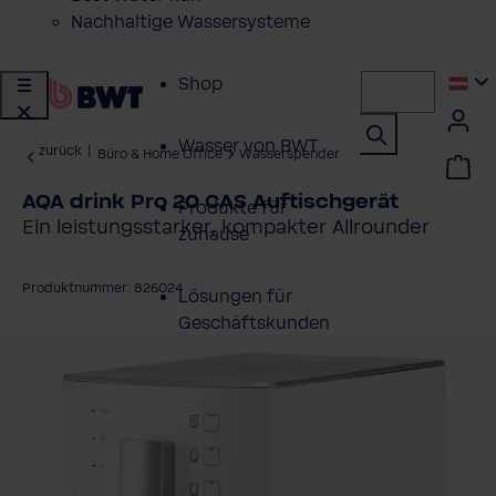
Nachhaltige Wassersysteme
Shop
Wasser von BWT
zurück
|
Büro & Home Office
Wasserspender
AQA drink Pro 20 CAS Auftischgerät
Produkte für
Ein leistungsstarker, kompakter Allrounder
zuhause
Produktnummer: 826024
Lösungen für
Geschäftskunden
ildergalerie überspringen
Kundenservice
Über BWT