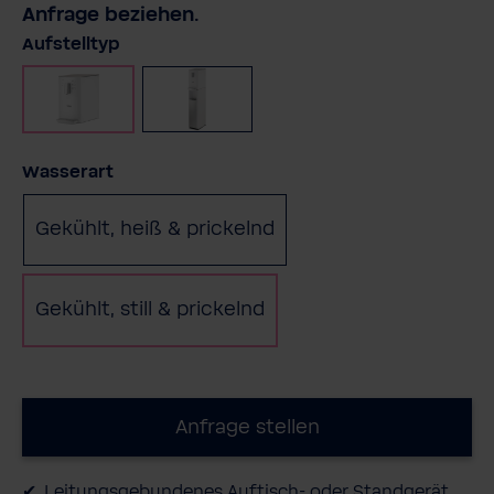
Anfrage beziehen.
auswählen
Aufstelltyp
Auftischgerät
Standgerät
(Diese Option ist zurzeit nicht 
auswählen
Wasserart
Gekühlt, heiß & prickelnd
Gekühlt, still & prickelnd
Anfrage stellen
Leitungsgebundenes Auftisch- oder Standgerät