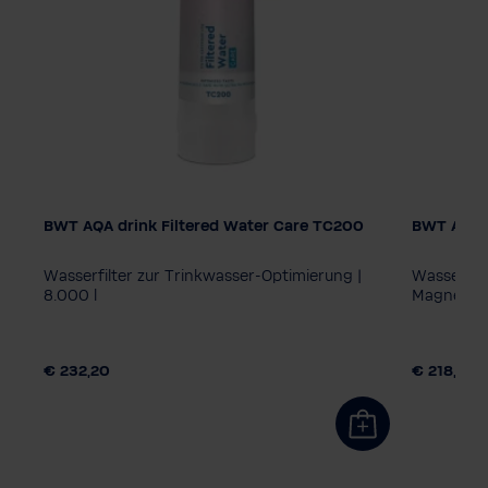
BWT AQA drink Filtered Water Care TC200
BWT AQA 
AQA drin
MPC40
Wasserfilter zur Trinkwasser-Optimierung |
Wasserfil
8.000 l
Magnesium
€ 232,20
€ 218,40