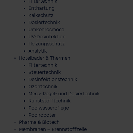
Filtertechnik
Enthärtung
Kalkschutz
Dosiertechnik
Umkehrosmose
UV-Desinfektion
Heizungsschutz
Analytik
Hotelbäder & Thermen
Filtertechnik
Steuertechnik
Desinfektionstechnik
Ozontechnik
Mess- Regel- und Dosiertechnik
Kunststofftechnik
Poolwasserpflege
Poolroboter
Pharma & Biotech
Membranen – Brennstoffzelle