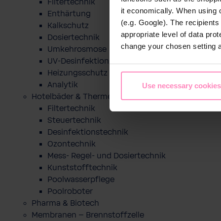
Filtertechnik
it economically. When using 
Enthärtung
(e.g. Google). The recipient
Kalkschutz
appropriate level of data pro
Dosiertechnik
change your chosen setting at
Umkehrosmose
UV-Desinfektion
Heizungsschutz
Analytik
Use necessary cookies
Hotelbäder & Thermen
Filtertechnik
Steuertechnik
Desinfektionstechnik
Ozontechnik
Mess- Regel- und Dosiertechnik
Kunststofftechnik
Poolwasserpflege
Poolroboter
Pharma & Biotech
Membranen – Brennstoffzelle