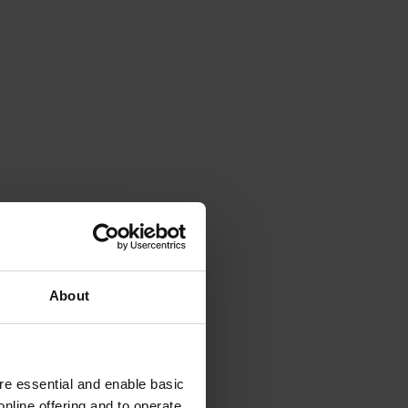
About
e essential and enable basic
nline offering and to operate