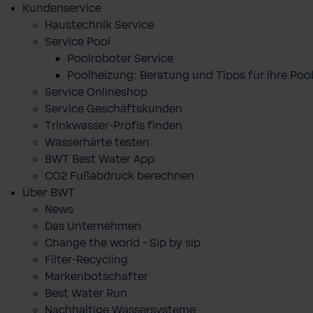
Kundenservice
Haustechnik Service
Service Pool
Poolroboter Service
Poolheizung: Beratung und Tipps für ihre P
Service Onlineshop
Service Geschäftskunden
Trinkwasser-Profis finden
Wasserhärte testen
BWT Best Water App
CO2 Fußabdruck berechnen
Über BWT
News
Das Unternehmen
Change the world - Sip by sip
Filter-Recycling
Markenbotschafter
Best Water Run
Nachhaltige Wassersysteme