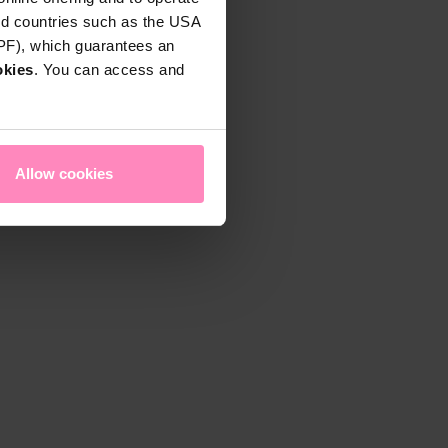
rd countries such as the USA
DPF), which guarantees an
okies
. You can access and
Allow cookies