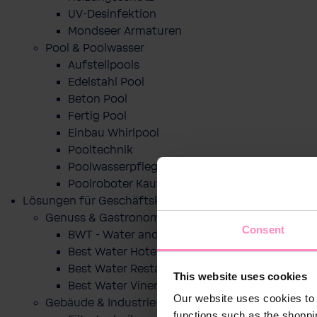
UV-Desinfektion
Mondseer Armaturen
Pool & Poolwasser
Aufstellpools
Edelstahl Pool
Beton Pool
Fertig Pool
Einbau Whirlpool
Pooltechnik
Poolwasserpflege
Poolroboter Kaufberatung und Tipps
Lösungen für Geschäftskunden
Genuss & Gastronomie
Consent
BWT - Water and more
Best Water Hotel
Best Water Restaurant
This website uses cookies
Best Water Vinery
Our website uses cookies to 
Gebäude & Industrie
functions such as the shoppi