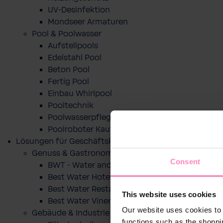
UV-Desinfektion
Mondseer Armaturen
Pool & Poolwasser
Aufstellpools
Edelstahl Pool
Beton Pool
Fertig Pool
Einbau Whirlpool
Pooltechnik
Poolwasserpflege
Poolroboter Kaufberatung und Tipps
Lösungen für Geschäftskunden
Genuss & Gastronomie
Consent
BWT - Water and more
Best Water Hotel
Best Water Restaurant
This website uses cookies
Best Water Vinery
Our website uses cookies to 
Gebäude & Industrie
functions such as the shoppi