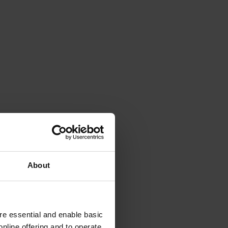
About
e essential and enable basic
nline offering and to operate