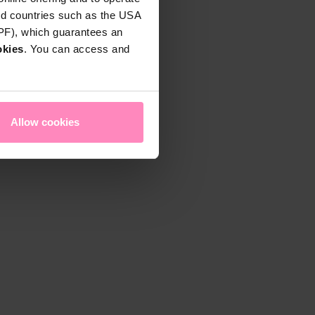
rd countries such as the USA
DPF), which guarantees an
okies
. You can access and
Allow cookies