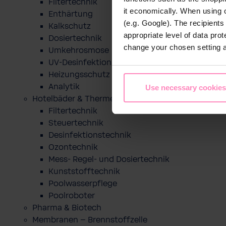
Filtertechnik
it economically. When using 
Enthärtung
(e.g. Google). The recipient
Kalkschutz
appropriate level of data pro
Dosiertechnik
change your chosen setting at
Umkehrosmose
UV-Desinfektion
Heizungsschutz
Analytik
Use necessary cookies
Hotelbäder & Thermen
Filtertechnik
Steuertechnik
Desinfektionstechnik
Ozontechnik
Mess- Regel- und Dosiertechnik
Kunststofftechnik
Poolwasserpflege
Poolroboter
Pharma & Biotech
Membranen – Brennstoffzelle