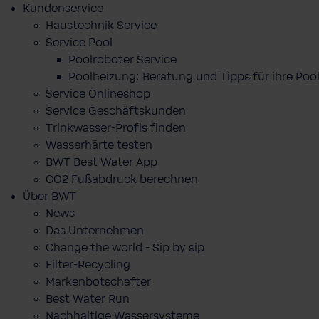
Kundenservice
Haustechnik Service
Service Pool
Poolroboter Service
Poolheizung: Beratung und Tipps für ihre P
Service Onlineshop
Service Geschäftskunden
Trinkwasser-Profis finden
Wasserhärte testen
BWT Best Water App
CO2 Fußabdruck berechnen
Über BWT
News
Das Unternehmen
Change the world - Sip by sip
Filter-Recycling
Markenbotschafter
Best Water Run
Nachhaltige Wassersysteme