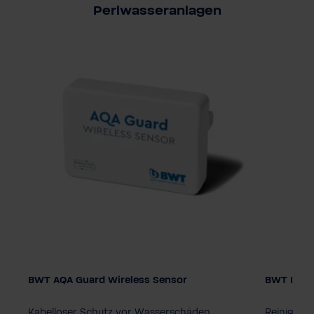
Perlwasseranlagen
BWT AQA Guard Wireless Sensor
BWT Iocle
Kabelloser Schutz vor Wasserschäden,
Reinigung