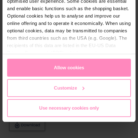
optimised user experience. Some cookies are essential
Download
and enable basic functions such as the shopping basket.
Optional cookies help us to analyse and improve our
online offering and to operate it economically. When using
1-510970_EBA_BWT_Perla_Duplex-Typen_en.pdf
optional cookies, data may be transmitted to companies
Download
from third countries such as the USA (e.g. Google). The
recipients of this data are listed in the EU-US Data
Privacy Framework (DPF), which guarantees an
bwt-perla-tabs-folder-en.pdf
appropriate level of data protection. You can
accept all
Download
cookies
or
only allow necessary cookies
. You can
Allow cookies
access and change your chosen setting at any time in
the footer of this website.
bwt-perla-duplex-eba-en.pdf
Customize
Download
Use necessary cookies only
bwt-perla-eba-en.pdf
Download