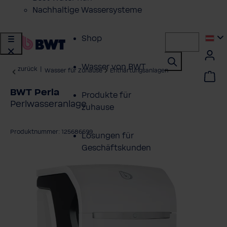
Nachhaltige Wassersysteme
Shop
Wasser von BWT
zurück
|
Wasser für Zuhause
Enthärtungsanlagen
BWT Perla
Produkte für
Perlwasseranlage
zuhause
Produktnummer: 125686699
Lösungen für
Geschäftskunden
ildergalerie überspringen
Kundenservice
Über BWT