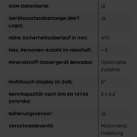
GSM-Datenkarte:
ja
Gerätezustandsanzeige (BWT
Ja
Logo):
Höhe Sicherheitsüberlauf in mm:
410
Max. Personen-Anzahl im Haushalt:
< 6
Mineralstoff-Dosiergerät Bewados:
Optionales
Zubehör
Multitouch-Display (in Zoll):
5"
Nennkapazität nach DIN EN 14743
2 x 6,2
(m³x°dH):
Näherungssensor:
Ja
Verschneideventil:
Motorversc
hneidung