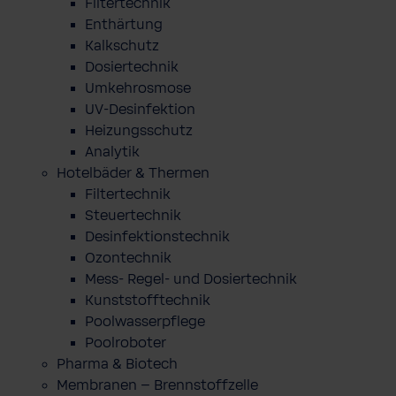
Filtertechnik
Enthärtung
Kalkschutz
Dosiertechnik
Umkehrosmose
UV-Desinfektion
Heizungsschutz
Analytik
Hotelbäder & Thermen
Filtertechnik
Steuertechnik
Desinfektionstechnik
Ozontechnik
Mess- Regel- und Dosiertechnik
Kunststofftechnik
Poolwasserpflege
Poolroboter
Pharma & Biotech
Membranen – Brennstoffzelle