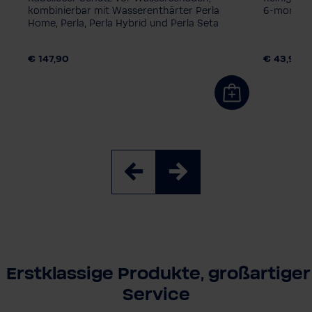
mit
kombinierbar mit Wasserenthärter Perla
6-monatig
Home, Perla, Perla Hybrid und Perla Seta
€ 147,90
€ 43,90
Erstklassige Produkte, großartiger
Service