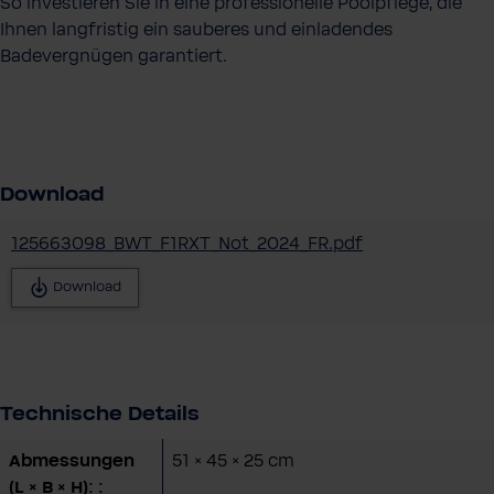
So investieren Sie in eine professionelle Poolpflege, die
Ihnen langfristig ein sauberes und einladendes
Badevergnügen garantiert.
Download
125663098_BWT_F1RXT_Not_2024_FR.pdf
Download
Technische Details
Abmessungen
51 × 45 × 25 cm
(L × B × H): :