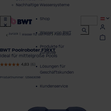
Nachhaltige Wassersysteme
Shop
Wasser von BWT
zurück
|
Wasser für den Pool
Poolroboter
Produkte für
BWT Poolroboter F1RXT
zuhause
Ideal für mittelgroße Pools
Lösungen für
Geschäftskunden
Produktnummer: 125663098
Kundenservice
ergalerie überspringen
Über BWT