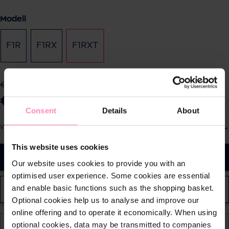
auswählen
Modell
F1R
F1RX
F1RXT
(Diese Option ist zurzeit nicht verfügbar.)
€ 1.999,00
-30%
€ 1.399,00
Preise inkl. MwSt. zzgl.
Consent
Details
About
W
Versandkosten
ä
This website uses cookies
h
In den Warenkorb
l
Our website uses cookies to provide you with an
e
optimised user experience. Some cookies are essential
d
and enable basic functions such as the shopping basket.
Händler finden
i
Optional cookies help us to analyse and improve our
e
online offering and to operate it economically. When using
M
In 1-4 Tagen bei Ihnen zuhause
optional cookies, data may be transmitted to companies