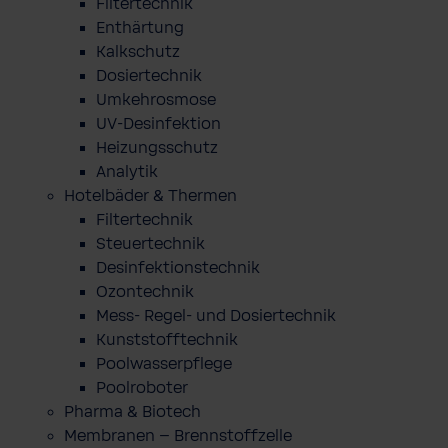
Filtertechnik
Enthärtung
Kalkschutz
Dosiertechnik
Umkehrosmose
UV-Desinfektion
Heizungsschutz
Analytik
Hotelbäder & Thermen
Filtertechnik
Steuertechnik
Desinfektionstechnik
Ozontechnik
Mess- Regel- und Dosiertechnik
Kunststofftechnik
Poolwasserpflege
Poolroboter
Pharma & Biotech
Membranen – Brennstoffzelle