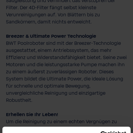
Saugleistung und verhindert das Verstopfen der
Filter. Der 4D-​Filter fängt selbst kleinste
Verunreinigungen auf. Von Blättern bis zu
Sandkörnern, damit nichts entweicht.
Breezer & Ultimate Power Technologie
BWT Poolroboter sind mit der Breezer-​Technologie
ausgestattet, einem Antriebssystem, das mehr
Effizienz und Widerstandsfähigkeit bietet. Seine zwei
Motoren und die leistungsstarke Pumpe machen ihn
zu einem äußerst zuverlässigen Roboter. Dieses
System bildet die Ultimate Power, die ideale Lösung
für schnelle und optimale Bewegung,
unvergleichliche Reinigung und einzigartige
Robustheit.
Erhellen Sie Ihr Leben!
Um die Reinigung zu einem echten Vergnügen zu
machen, beleuchtet dieser neue Roboter Ihren Pool