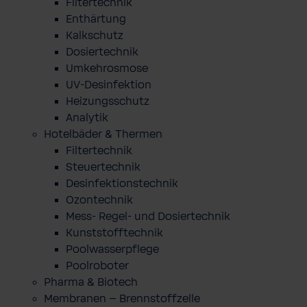
Filtertechnik
Enthärtung
Kalkschutz
Dosiertechnik
Umkehrosmose
UV-Desinfektion
Heizungsschutz
Analytik
Hotelbäder & Thermen
Filtertechnik
Steuertechnik
Desinfektionstechnik
Ozontechnik
Mess- Regel- und Dosiertechnik
Kunststofftechnik
Poolwasserpflege
Poolroboter
Pharma & Biotech
Membranen – Brennstoffzelle