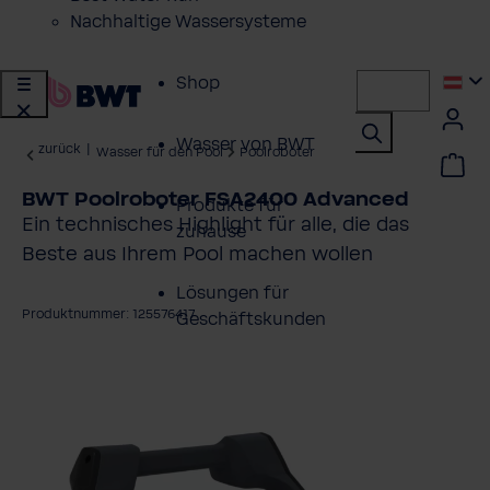
Nachhaltige Wassersysteme
Shop
Wasser von BWT
zurück
|
Wasser für den Pool
Poolroboter
BWT Poolroboter FSA2400 Advanced
Produkte für
Ein technisches Highlight für alle, die das
zuhause
Beste aus Ihrem Pool machen wollen
Lösungen für
Produktnummer: 125576417
Geschäftskunden
ildergalerie überspringen
Kundenservice
Über BWT