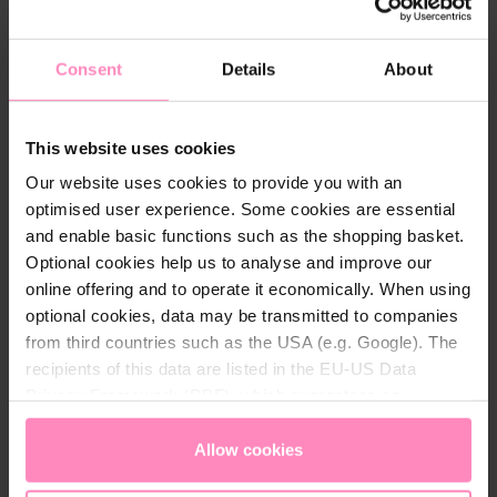
mit einem herrlichen pulsierenden rosa Schein, im
Rhythmus der Absaugung; Effekt garantiert! Diese
subtilen Lichtspiele vergrößern Ihren Pool und
Consent
Details
About
erfreuen die Freunde, die zu Ihren schönen
Sommerempfängen eingeladen sind.
This website uses cookies
Our website uses cookies to provide you with an
optimised user experience. Some cookies are essential
and enable basic functions such as the shopping basket.
Technische Details
Optional cookies help us to analyse and improve our
online offering and to operate it economically. When using
Abmessungen
40,3 x 43,1 x 30,4 cm
optional cookies, data may be transmitted to companies
(B x H x T):
from third countries such as the USA (e.g. Google). The
Antriebstechnol
Dual drive, Breezer technology
recipients of this data are listed in the EU-US Data
ogie:
Privacy Framework (DPF), which guarantees an
appropriate level of data protection. You can
accept all
App-Steuerung:
-
cookies
or
only allow necessary cookies
. You can
Allow cookies
access and change your chosen setting at any time in
Art der
Boden, Wand, Wasserlinie