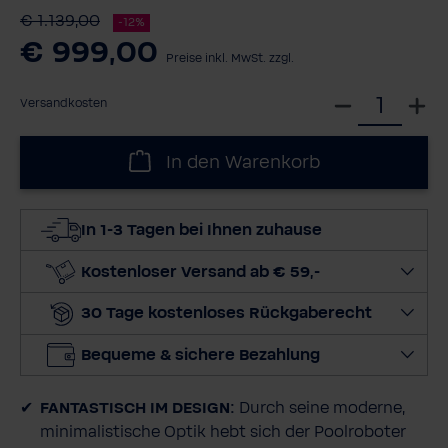
€ 1.139,00
-12%
€ 999,00
Preise inkl. MwSt. zzgl.
W
Versandkosten
ä
h
In den Warenkorb
l
e
d
In 1-3 Tagen bei Ihnen zuhause
i
e
Kostenloser Versand ab € 59,-
M
30 Tage kostenloses Rückgaberecht
e
n
Bequeme & sichere Bezahlung
g
e
FANTASTISCH IM DESIGN:
Durch seine moderne,
a
minimalistische Optik hebt sich der Poolroboter
u