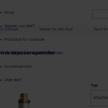
Shop
Wasser von BWT
für Zuhause
Wasser für den Pool
Sport & 
Produkte für zuhause
drink Wasserspender
Lösungen für Geschäftskunden
Kundenservice
Über BWT
ausw
Typ
Starte