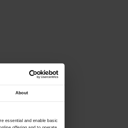
About
e essential and enable basic
nline offering and to operate