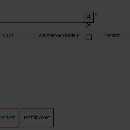
Freizeit
Aktionen & Specials
Magazin
ählen
rpaket
Refillpaket
(Diese Option ist zurzeit nicht verfü