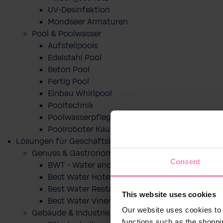
UV-Desinfektion
Mondseer Armaturen
Pool & Poolwasser
Aufstellpools
Edelstahl Pool
Beton Pool
Fertig Pool
Einbau Whirlpool
Pooltechnik
Poolwasserpflege
Poolroboter Kaufberatung und Tipps
Lösungen für Geschäftskunden
Genuss & Gastronomie
Consent
BWT - Water and more
Best Water Hotel
Best Water Restaurant
This website uses cookies
Best Water Vinery
Our website uses cookies to 
Gebäude & Industrie
functions such as the shoppi