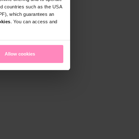
rd countries such as the USA
DPF), which guarantees an
okies
. You can access and
Allow cookies