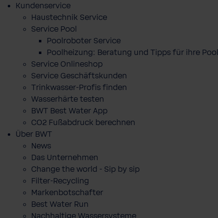
Kundenservice
Haustechnik Service
Service Pool
Poolroboter Service
Poolheizung: Beratung und Tipps für ihre P
Service Onlineshop
Service Geschäftskunden
Trinkwasser-Profis finden
Wasserhärte testen
BWT Best Water App
CO2 Fußabdruck berechnen
Über BWT
News
Das Unternehmen
Change the world - Sip by sip
Filter-Recycling
Markenbotschafter
Best Water Run
Nachhaltige Wassersysteme