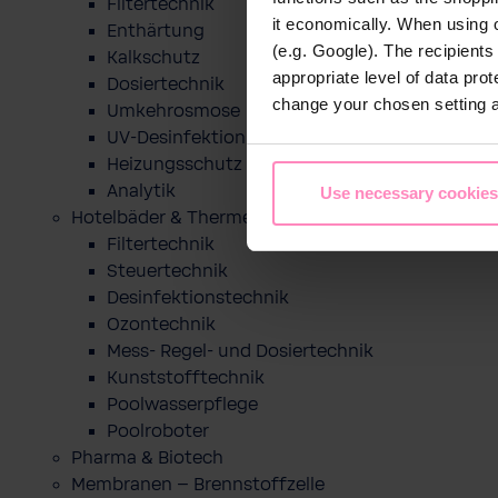
Filtertechnik
it economically. When using 
Enthärtung
(e.g. Google). The recipient
Kalkschutz
appropriate level of data pro
Dosiertechnik
change your chosen setting at
Umkehrosmose
UV-Desinfektion
Heizungsschutz
Analytik
Use necessary cookies
Hotelbäder & Thermen
Filtertechnik
Steuertechnik
Desinfektionstechnik
Ozontechnik
Mess- Regel- und Dosiertechnik
Kunststofftechnik
Poolwasserpflege
Poolroboter
Pharma & Biotech
Membranen – Brennstoffzelle