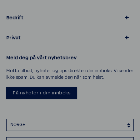
Bedrift
> Hotell & gastronomi
Privat
> Eiendom & industri
> Hotell & spa
> Kalkfritt BWT vann
Meld deg på vårt nyhetsbrev
_
> Basseng og bassengvann
> Rørlegger kurs
> Vannrensing hus og hytte
Motta tilbud, nyheter og tips direkte i din innboks. Vi sender
ikke spam. Du kan avmelde deg når som helst.
> Bli forhandler
_
> Cookies
Få nyheter i din innboks
> Personvern
> Åpenhetsloven
> Erklæring om tilgjengelighet
NORGE