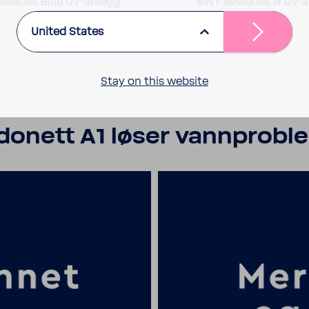
wades Blue UV-anlegg
BWT Bewades N UV-a
United States
Stay on this website
onett A1 løser vannproble