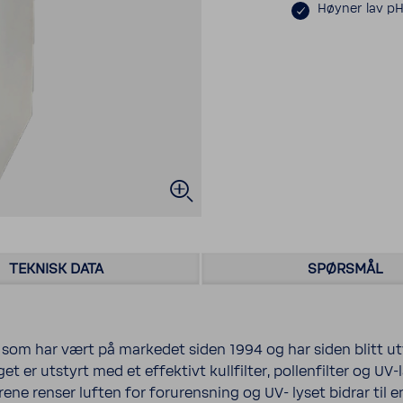
Høyner lav pH
TEKNISK DATA
SPØRSMÅL
om har vært på markedet siden 1994 og har siden blitt utvi
et er utstyrt med et effektivt kullfilter, pollenfilter og UV
trene renser luften for forurensning og UV- lyset bidrar til e