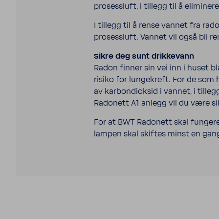
prosessluft, i tillegg til å elim
I tillegg til å rense vannet fra rad
prosessluft. Vannet vil også bli r
Sikre deg sunt drikkevann
Radon finner sin vei inn i huset b
risiko for lungekreft. For de som
av karbondioksid i vannet, i till
Radonett A1 anlegg vil du være si
For at BWT Radonett skal fungere 
lampen skal skiftes minst en gan