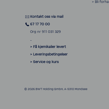
> Bli forh
Kontakt oss via mail
67 17 70 00
Org nr 911 031 329
_
> Få kjemikalier levert
> Leveringsbetingelser
> Service og kurs
© 2026 BWT Holding GmbH, A-5310 Mondsee