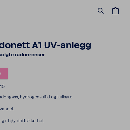
onett A1 UV-anlegg
solgte radonrenser
s
45
adongass, hydrogensulfid og kullsyre
 vannet
 gir høy driftsikkerhet