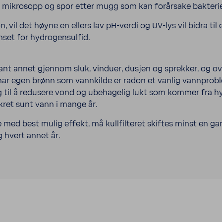
inere mikrosopp og spor etter mugg som kan forårsake bakteri
on, vil det høyne en ellers lav pH-verdi og UV-lys vil bidra til
enset for hydrogensulfid.
lant annet gjennom sluk, vinduer, dusjen og sprekker, og ove
 har egen brønn som vannkilde er radon et vanlig vannprobl
egg til å redusere vond og ubehagelig lukt som kommer fra 
kret sunt vann i mange år.
med best mulig effekt, må kullfilteret skiftes minst en gang
g hvert annet år.