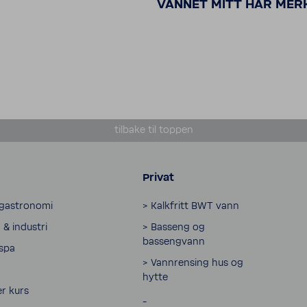
VANNET MITT HAR MER
tilbake til toppen
Privat
 gastronomi
> Kalkfritt BWT vann
& industri
> Basseng og
bassengvann
 spa
> Vannrensing hus og
hytte
r kurs
_