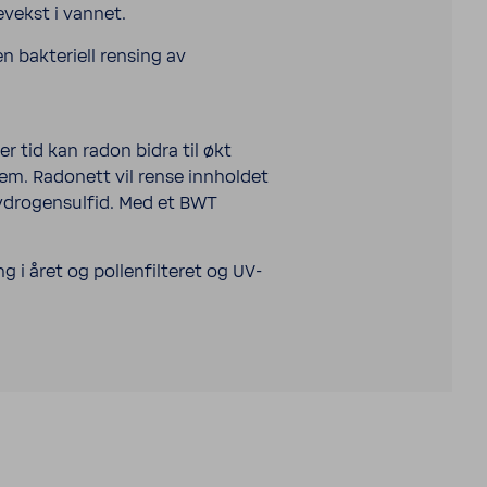
evekst i vannet.
 en bakteriell rensing av
r tid kan radon bidra til økt
em. Radonett vil rense innholdet
hydrogensulfid. Med et BWT
 i året og pollenfilteret og UV-