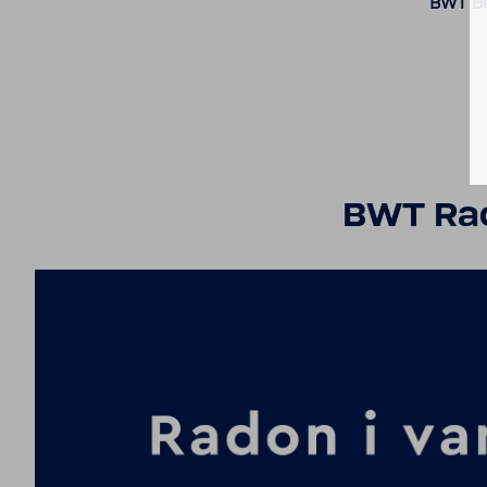
BWT Be
BWT Rad