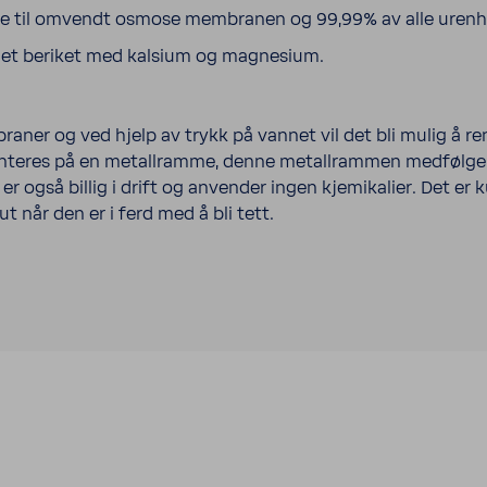
re til omvendt osmose membranen og 99,99% av alle urenhet
nnet beriket med kalsium og magnesium.
raner og ved hjelp av trykk på vannet vil det bli mulig å re
nteres på en metallramme, denne metallrammen medfølger, 
 er også billig i drift og anvender ingen kjemikalier. Det 
ut når den er i ferd med å bli tett.