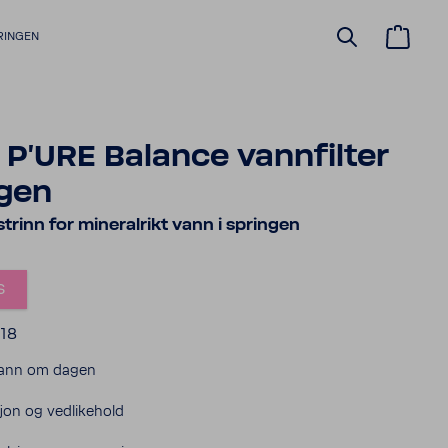
RINGEN
 P'URE Balance vannfilter
ngen
trinn for mineralrikt vann i springen
s
618
 vann om dagen
sjon og vedlikehold