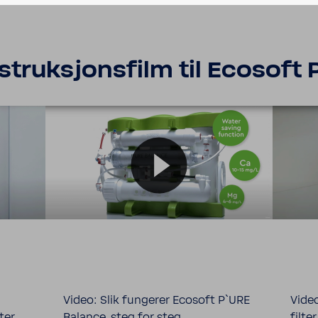
struksjonsfilm til Ecosoft
Video: Slik fungerer Ecosoft P`URE
Video
ter
Balance, steg for steg
filter