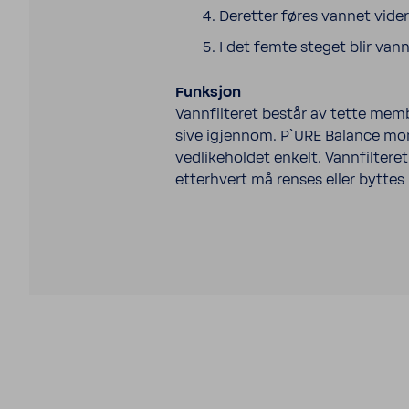
Deretter føres vannet vide
I det femte steget blir va
Funksjon
Vannfilteret består av tette memb
sive igjennom. P`URE Balance mo
vedlikeholdet enkelt. Vannfilteret
etterhvert må renses eller byttes 