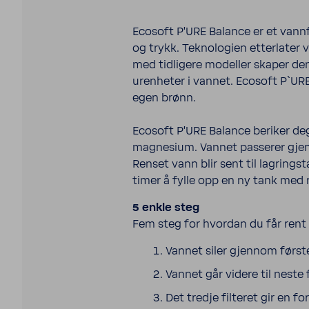
Ecosoft P'URE Balance er et vannfi
og trykk. Teknologien etterlater v
med tidligere modeller skaper de
urenheter i vannet. Ecosoft P`UR
egen brønn.
Ecosoft P'URE Balance beriker deg
magnesium. Vannet passerer gjen
Renset vann blir sent til lagrings
timer å fylle opp en ny tank med r
5 enkle steg
Fem steg for hvordan du får rent
Vannet siler gjennom første 
Vannet går videre til neste f
Det tredje filteret gir en 