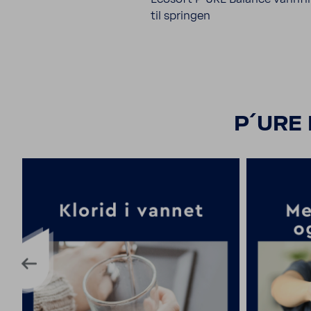
til springen
P´URE 