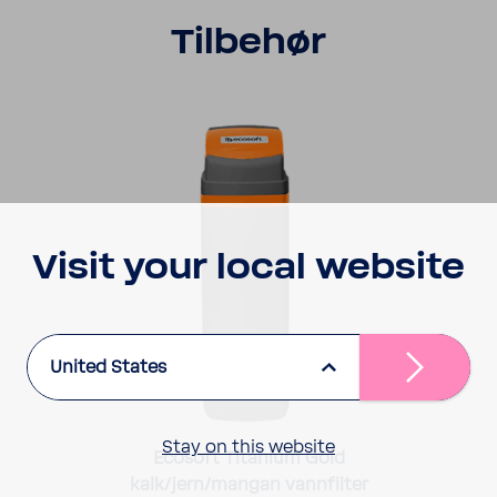
Tilbehør
Visit your local website
United States
Stay on this website
Ecosoft Titanium Gold
kalk/jern/mangan vannfilter