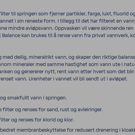
lter til springen som fjerner partikler, farge, lukt, fluori
annet i sin reneste form. I tillegg til det har filteret en
nne mindre avløpsvann. Oppvasken vil være skinnende ren u
E Balance kan brukes til å rense vann fra privat vannverk,
 med deilig, mineralrikt vann, og skaper den riktige balan
nom mineraler med samme hastighet som vann ute i naturen
tanken og genererer nytt, rent vann etter hvert som det blir 
enset vann. Urenheter i vannet vil bli sendt ut i avløpet.
 og smakfullt vann i springen.
filter og renses for sand, rust og avleiringer.
ilter og renses for klorid og klor.
forbedret membranbeskyttelse for redusert drenering i kloak