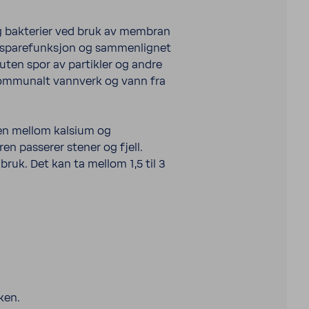
d og bakterier ved bruk av membran
 vannsparefunksjon og sammenlignet
ten spor av partikler og andre
 kommunalt vannverk og vann fra
sen mellom kalsium og
 passerer stener og fjell.
bruk. Det kan ta mellom 1,5 til 3
ken.