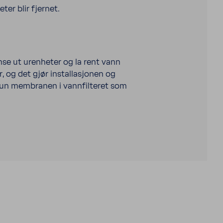
er blir fjernet.
nse ut urenheter og la rent vann
og det gjør installasjonen og
er kun membranen i vannfilteret som