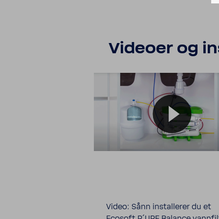
Videoer og in
Video: Sånn installerer du et
Ecosoft P´URE Balance vannfil