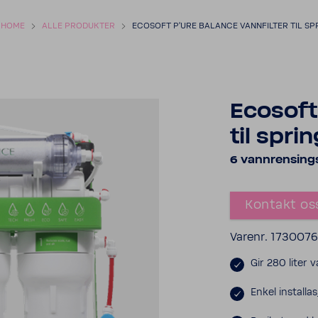
HOME
ALLE PRODUKTER
ECOSOFT P'URE BALANCE VANNFILTER TIL SP
Ecosoft
til spri
6 vannrensings
Kontakt os
Varenr. 173007
Gir 280 liter
Enkel installa