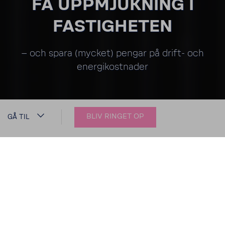
FÅ UPPMJUK­NING I
FASTIG­HETEN
– och spara (mycket) pengar på drift-​ och
ener­gi­kost­nader
BLIV RINGET OP
GÅ TIL
FÅ MJUK­VATTEN I
FASTIG­HETEN