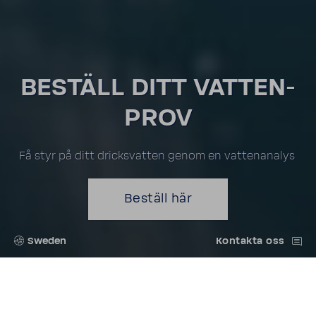
BESTÄLL DITT VATTEN­
PROV
Få styr på ditt dricks­vatten genom en vatten­a­nalys
Beställ här
Sweden
Kontakta oss