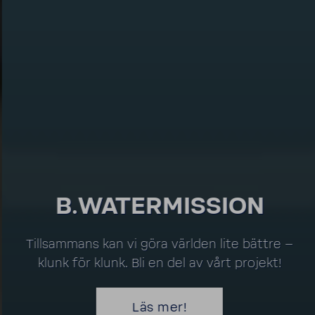
B.WATER­MIS­SION
Till­sam­mans kan vi göra världen lite bättre –
klunk för klunk. Bli en del av vårt projekt!
Läs mer!