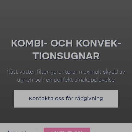
KOMBI-​ OCH KONVEK­
TION­S­UGNAR
Rätt vatten­filter garan­terar maxi­malt skydd av
ugnen och en perfekt smakupp­le­velse
Kontakta oss för rådgiv­ning