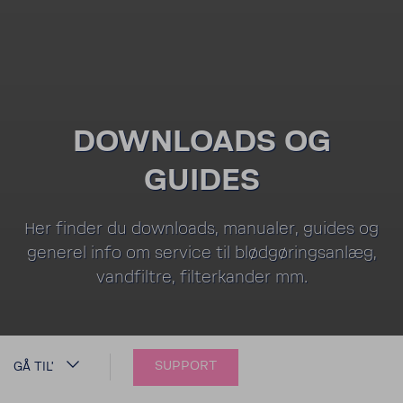
DOWN­LOADS OG
GUIDES
Her finder du down­loads, manu­aler, guides og
generel info om service til blødgøringsanlæg,
vand­filtre, filter­kander mm.
SUPPORT
GÅ TIL'