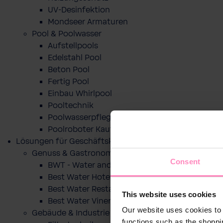
UV-Desinfektion
Mondseer Armaturen
Pool & Poolwasser
Aufstellpools
Edelstahl Pool
Beton Pool
Fertig Pool
Einbau Whirlpool
Pooltechnik
Poolwasserpflege
Poolroboter Kaufberatung und Tipps
Lösungen für Geschäftskunden
Genuss & Gastronomie
Consent
BWT - Water and more
Best Water Hotel
Best Water Restaurant
This website uses cookies
Best Water Vinery
Our website uses cookies to 
Gebäude & Industrie
functions such as the shoppi