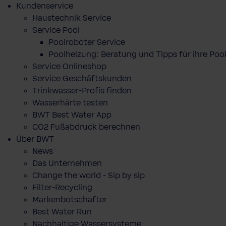
Kundenservice
Haustechnik Service
Service Pool
Poolroboter Service
Poolheizung: Beratung und Tipps für ihre P
Service Onlineshop
Service Geschäftskunden
Trinkwasser-Profis finden
Wasserhärte testen
BWT Best Water App
CO2 Fußabdruck berechnen
Über BWT
News
Das Unternehmen
Change the world - Sip by sip
Filter-Recycling
Markenbotschafter
Best Water Run
Nachhaltige Wassersysteme