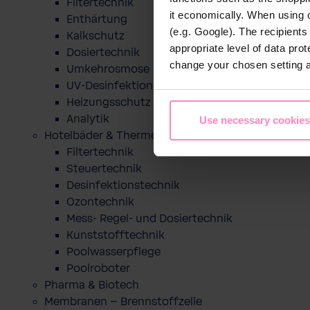
Filtertechnik
it economically. When using 
Enthärtung
(e.g. Google). The recipient
Kalkschutz
appropriate level of data pro
Dosiertechnik
change your chosen setting at
Umkehrosmose
UV-Desinfektion
Heizungsschutz
Analytik
Use necessary cookies
Hotelbäder & Thermen
Filtertechnik
Steuertechnik
Desinfektionstechnik
Ozontechnik
Mess- Regel- und Dosiertechnik
Kunststofftechnik
Poolwasserpflege
Poolroboter
Pharma & Biotech
Membranen – Brennstoffzelle