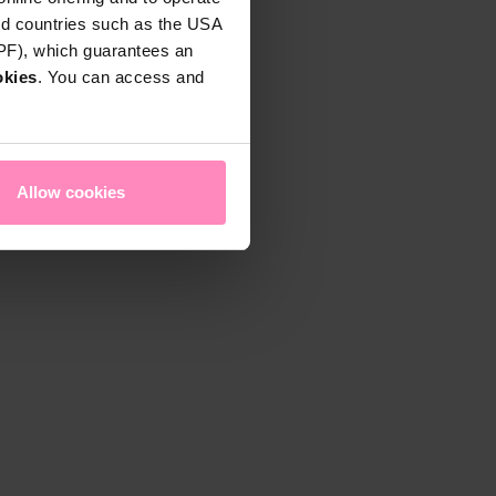
rd countries such as the USA
DPF), which guarantees an
okies
. You can access and
Allow cookies