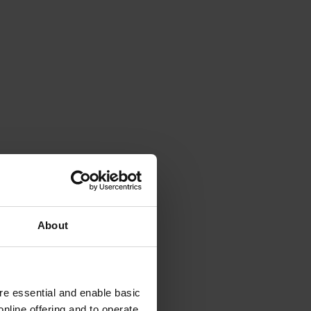
About
e essential and enable basic
nline offering and to operate