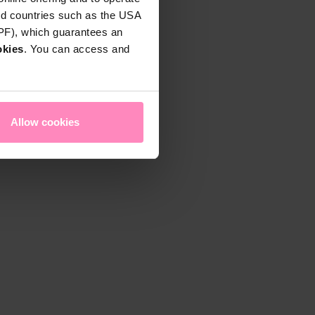
rd countries such as the USA
DPF), which guarantees an
okies
. You can access and
Allow cookies