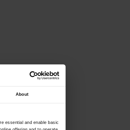
About
e essential and enable basic
nline offering and to operate