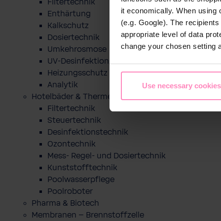
Filtertechnik
it economically. When using 
Enthärtung
(e.g. Google). The recipient
Kalkschutz
appropriate level of data pro
Dosiertechnik
change your chosen setting at
Umkehrosmose
UV-Desinfektion
Heizungsschutz
Analytik
Use necessary cookies
Hotelbäder & Thermen
Filtertechnik
Steuertechnik
Desinfektionstechnik
Ozontechnik
Mess- Regel- und Dosiertechnik
Kunststofftechnik
Poolwasserpflege
Poolroboter
Pharma & Biotech
Membranen – Brennstoffzelle