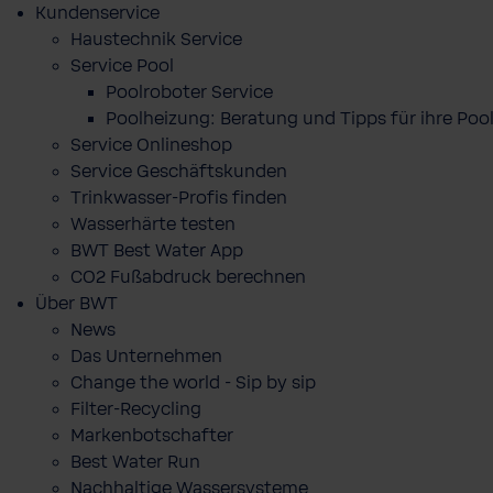
Kundenservice
Haustechnik Service
Service Pool
Poolroboter Service
Poolheizung: Beratung und Tipps für ihre P
Service Onlineshop
Service Geschäftskunden
Trinkwasser-Profis finden
Wasserhärte testen
BWT Best Water App
CO2 Fußabdruck berechnen
Über BWT
News
Das Unternehmen
Change the world - Sip by sip
Filter-Recycling
Markenbotschafter
Best Water Run
Nachhaltige Wassersysteme