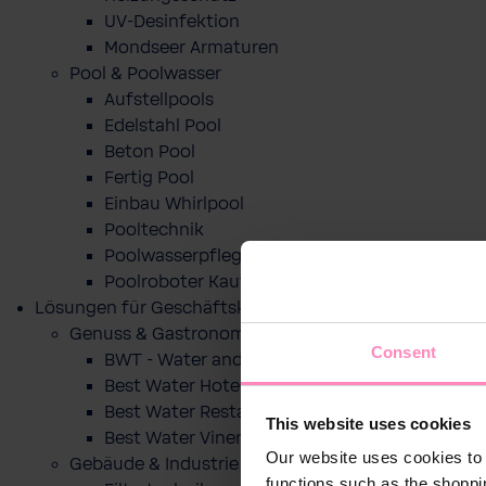
UV-Desinfektion
Mondseer Armaturen
Pool & Poolwasser
Aufstellpools
Edelstahl Pool
Beton Pool
Fertig Pool
Einbau Whirlpool
Pooltechnik
Poolwasserpflege
Poolroboter Kaufberatung und Tipps
Lösungen für Geschäftskunden
Genuss & Gastronomie
Consent
BWT - Water and more
Best Water Hotel
Best Water Restaurant
This website uses cookies
Best Water Vinery
Our website uses cookies to 
Gebäude & Industrie
functions such as the shoppi