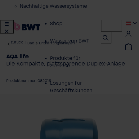
Nachhaltige Wassersysteme
Shop
Wasser von BWT
zurück
|
Bad
Enthärtungsanlagen
AQA life
Produkte für
Die Kompakte, platzsparende Duplex-​Anlage
zuhause
Produktnummer: 082016
Lösungen für
Geschäftskunden
ildergalerie überspringen
Kundenservice
Über BWT