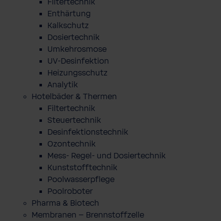
Filtertechnik
Enthärtung
Kalkschutz
Dosiertechnik
Umkehrosmose
UV-Desinfektion
Heizungsschutz
Analytik
Hotelbäder & Thermen
Filtertechnik
Steuertechnik
Desinfektionstechnik
Ozontechnik
Mess- Regel- und Dosiertechnik
Kunststofftechnik
Poolwasserpflege
Poolroboter
Pharma & Biotech
Membranen – Brennstoffzelle