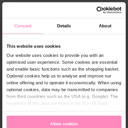
€ 147,90
€ 43,90
Consent
Details
About
This website uses cookies
Our website uses cookies to provide you with an
optimised user experience. Some cookies are essential
and enable basic functions such as the shopping basket.
Optional cookies help us to analyse and improve our
Beschreibung
online offering and to operate it economically. When using
optional cookies, data may be transmitted to companies
Die Auswirkungen von Kalk kennt jeder: Er hinterlässt
from third countries such as the USA (e.g. Google). The
Spuren auf Gläsern, Besteck, Duschwänden oder
recipients of this data are listed in the EU-US Data
Oberflächen in Bad und Küche, aber auch in
Privacy Framework (DPF), which guarantees an
Haushaltsgeräten und Rohrleitungen. BWT
appropriate level of data protection. You can
accept all
Perlwasseranlagen verwandeln hartes Wasser in
cookies
or
only allow necessary cookies
. You can
Allow cookies
seidenweiches Perlwasser – für zartere Haut,