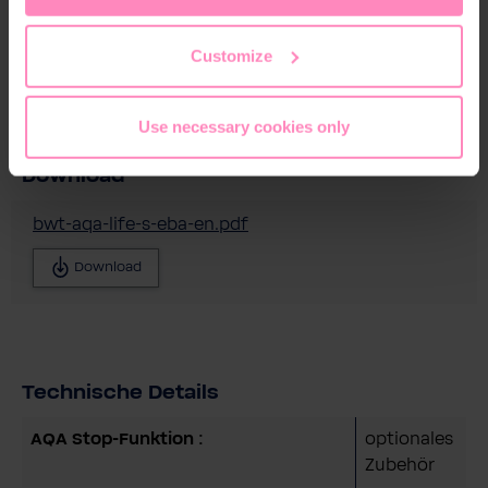
access and change your chosen setting at any time in
geschmeidigeres Haar und zum Schutz von Bad und
the footer of this website.
Haushaltsgeräten vor Kalk.
Customize
Use necessary cookies only
Download
bwt-aqa-life-s-eba-en.pdf
Download
Technische Details
AQA Stop-Funktion :
optionales
Zubehör