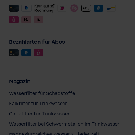
Bezahlarten für Abos
Magazin
Wasserfilter für Schadstoffe
Kalkfilter für Trinkwasser
Chlorfilter für Trinkwasser
Wasserfilter bei Schwermetallen im Trinkwasser
AQA life
Magnesiumreiches Wasser zu jeder Zeit