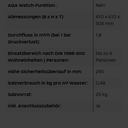
AQA Watch-Funktion :
Nein
Abmessungen (B x H x T):
410 x 610 x
505 mm
Durchfluss in m³/h (bei 1 bar
1,8
Druckverlust):
Einsatzbereich nach DIN 1988-200
bis zu 6
Wohneinheiten | Personen:
Personen
Höhe Sicherheitsüberlauf in mm:
295
Salzverbrauch in kg pro m³ Wasser:
0,48
Salzvorrat:
25 kg
inkl. Anschlusszubehör:
Ja