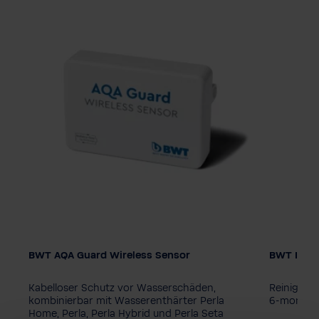
BWT AQA Guard Wireless Sensor
BWT Iocle
Kabelloser Schutz vor Wasserschäden,
Reinigung
mit
kombinierbar mit Wasserenthärter Perla
6-monatig
Home, Perla, Perla Hybrid und Perla Seta