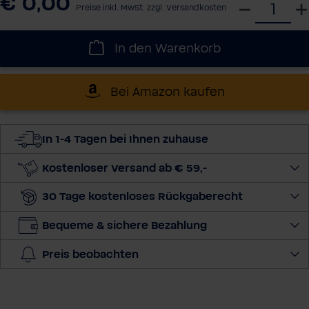
€ 0,00
W
Preise inkl. MwSt. zzgl. Versandkosten
ä
h
In den Warenkorb
l
e
d
Bei Amazon kaufen
i
e
M
In 1-4 Tagen bei Ihnen zuhause
e
Kostenloser Versand ab € 59,-
n
g
30 Tage kostenloses Rückgaberecht
e
a
Bequeme & sichere Bezahlung
u
s
Preis beobachten