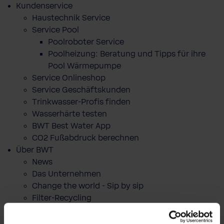
Kundenservice
Haustechnik Service
Service Pool
Poolroboter Service
Poolheizung: Beratung und Tipps für ihre
Pool Wärmepumpe
Service Onlineshop
Service Geschäftskunden
Trinkwasser-Profis finden
Wasserhärte testen
BWT Best Water App
CO2 Fußabdruck berechnen
Über BWT
News
Das Unternehmen
Change the world - Sip by sip
Filter-Recycling
Markenbotschafter
Best Water Run