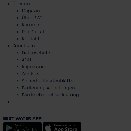
Über uns
Magazin
Über BWT
Karriere
Pro Portal
Kontakt
Sonstiges
Datenschutz
AGB
Impressum
Cookies
Sicherheitsdatenblätter
Bedienungsanleitungen
Barrierefreiheitserklärung
Aqualizer Home Violeta+ 12 Filtros
BEST WATER APP
€ 0,00
Android
iOS
Preise inkl. MwSt. zzgl. Versandkosten