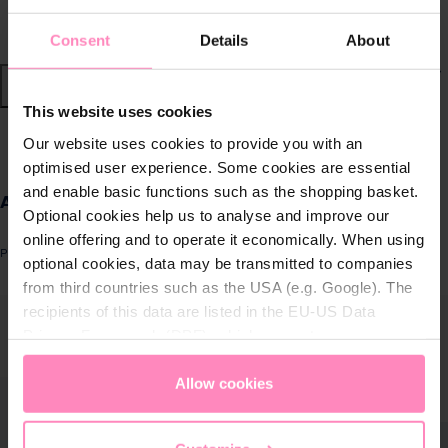
Nachhaltige Wassersysteme
Consent
Details
About
Shop
This website uses cookies
Wasser von BWT
zurück
|
Our website uses cookies to provide you with an
optimised user experience. Some cookies are essential
Produkte für
and enable basic functions such as the shopping basket.
Aqualizer Home Violeta+ 12 Filtros
zuhause
Optional cookies help us to analyse and improve our
online offering and to operate it economically. When using
Produktnummer: SET10767
optional cookies, data may be transmitted to companies
Lösungen für
from third countries such as the USA (e.g. Google). The
Geschäftskunden
ergalerie überspringen
recipients of this data are listed in the EU-US Data
Privacy Framework (DPF), which guarantees an
Kundenservice
appropriate level of data protection. You can
accept all
cookies
or
only allow necessary cookies
. You can
Allow cookies
Über BWT
access and change your chosen setting at any time in
the footer of this website.