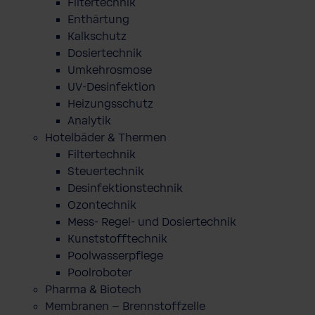
Filtertechnik
Enthärtung
Kalkschutz
Dosiertechnik
Umkehrosmose
UV-Desinfektion
Heizungsschutz
Analytik
Hotelbäder & Thermen
Filtertechnik
Steuertechnik
Desinfektionstechnik
Ozontechnik
Mess- Regel- und Dosiertechnik
Kunststofftechnik
Poolwasserpflege
Poolroboter
Pharma & Biotech
Membranen – Brennstoffzelle