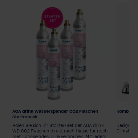
AQA drink Wasserspender CO2 Flaschen
Kombi-Pak
Typ
Zusatzpr
Starterpack
Starterpaket
Refillpaket
Climate 
Holen Sie sich Ihr Starter-Set der AQA drink
Design-Wa
WD CO2 Flaschen direkt nach Hause für noch
Climate Bo
mehr prickelndes Trinkvergnügen. Mit jedem