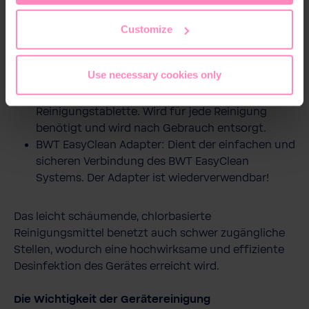
access and change your chosen setting at any time in
the footer of this website.
Das BWT EasyClean Reinigungs-System besteht aus
Customize
nur zwei Teilen, die in jeden BWT Filterkopf
eingedreht werden können.
Use necessary cookies only
BWT EasyClean Tab: Einsatz mit integrierter
Reinigungstablette. Wird für jede Reinigung
benötigt und wird nach Gebrauch entsorgt.
BWT EasyClean Adapter: Dient der einfachen und
sicheren Verbindung des BWT EasyClean
Systems. Der Adapter ist wiederverwendbar!
Das leicht schäumende, chlorbasierte
Reinigungsmittel benetzt auch schwer zugängliche
Stellen, wodurch eine hochwirksame und effiziente
Desinfektion des Gerätes erreicht wird.
Die Wichtigkeit der Gerätereinigung