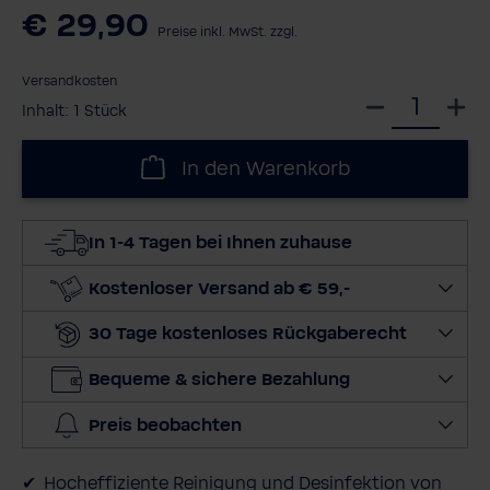
€ 29,90
Preise inkl. MwSt. zzgl.
Versandkosten
W
Inhalt:
1 Stück
ä
h
In den Warenkorb
l
e
d
In 1-4 Tagen bei Ihnen zuhause
i
e
Kostenloser Versand ab € 59,-
M
30 Tage kostenloses Rückgaberecht
e
n
Bequeme & sichere Bezahlung
g
e
Preis beobachten
a
u
Hocheffiziente Reinigung und Desinfektion von