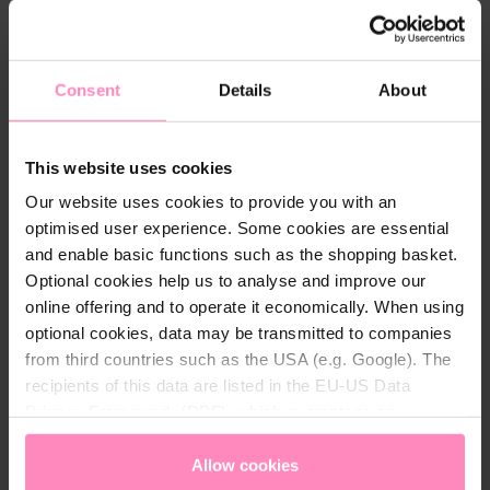
Effektive Desinfektion und Reinigung von
Leitungswasser-Systemen mit Filtration und
Karbonator
Consent
Details
About
Das neue und hochwirksame BWT EasyClean
Reinigungs-System unterstützt Sie, bei regelmäßiger
This website uses cookies
Anwendung, Ihre Wasserspendersysteme hygienisch
Our website uses cookies to provide you with an
sauber zu halten. Es ist gebrauchsfertig, sicher und
optimised user experience. Some cookies are essential
einzigartig, denn es gibt keine vergleichbare
and enable basic functions such as the shopping basket.
Alternative auf dem Markt. Die Handhabung ist sehr
Optional cookies help us to analyse and improve our
einfach und sicher. Somit kann die Reinigung des
online offering and to operate it economically. When using
Wasserspendersystems auch leicht selbst
optional cookies, data may be transmitted to companies
durchgeführt werden. Hierzu müssen die
from third countries such as the USA (e.g. Google). The
Anwendungs- und Sicherheitshinweise des
recipients of this data are listed in the EU-US Data
Wasserspenders sowie des BWT EasyClean befolgt
Privacy Framework (DPF), which guarantees an
werden.
appropriate level of data protection. You can
accept all
cookies
or
only allow necessary cookies
. You can
Allow cookies
Das Reinigungs-System - einfach & sicher