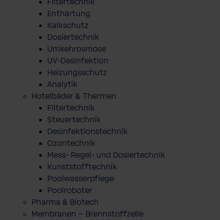
Filtertechnik
Enthärtung
Kalkschutz
Dosiertechnik
Umkehrosmose
UV-Desinfektion
Heizungsschutz
Analytik
Hotelbäder & Thermen
Filtertechnik
Steuertechnik
Desinfektionstechnik
Ozontechnik
Mess- Regel- und Dosiertechnik
Kunststofftechnik
Poolwasserpflege
Poolroboter
Pharma & Biotech
Membranen – Brennstoffzelle