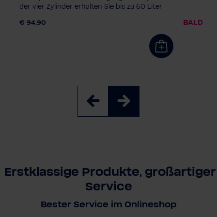
der vier Zylinder erhalten Sie bis zu 60 Liter
prickelndes Wasser - ganz einfach auf
BALD WI
€ 94,90
Knopfdruck.
Erstklassige Produkte, großartiger
Service
Bester Service im Onlineshop