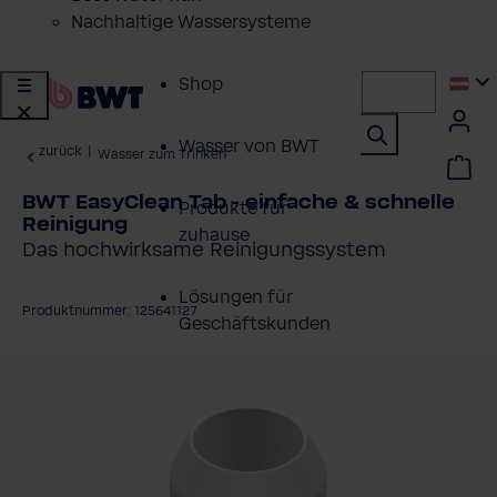
Nachhaltige Wassersysteme
Shop
Wasser von BWT
zurück
|
Wasser zum Trinken
BWT EasyClean Tab - einfache & schnelle
Produkte für
Reinigung
zuhause
Das hochwirksame Reinigungssystem
Lösungen für
Produktnummer: 125641127
Geschäftskunden
ildergalerie überspringen
Kundenservice
Über BWT