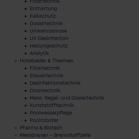
Filtertechnik
Enthärtung
Kalkschutz
Dosiertechnik
Umkehrosmose
UV-Desinfektion
Heizungsschutz
Analytik
Hotelbäder & Thermen
Filtertechnik
Steuertechnik
Desinfektionstechnik
Ozontechnik
Mess- Regel- und Dosiertechnik
Kunststofftechnik
Poolwasserpflege
Poolroboter
Pharma & Biotech
Membranen – Brennstoffzelle