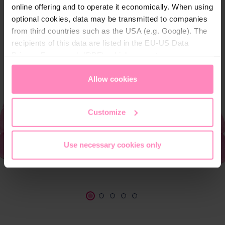
online offering and to operate it economically. When using
optional cookies, data may be transmitted to companies
from third countries such as the USA (e.g. Google). The
recipients of this data are listed in the EU-US Data
Privacy Framework (DPF), which guarantees an
appropriate level of data protection. You can
accept all
cookies
or
only allow necessary cookies
. You can
Allow cookies
access and change your chosen setting at any time in
the footer of this website.
Customize
Use necessary cookies only