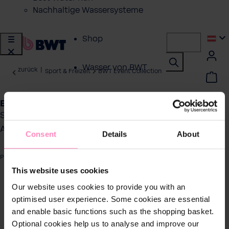
Nachhaltige Wassersysteme
Shop
Wasser von BWT
zurück
|
Sport & Freizeit
BWT Event Collection
Produkte für
BWT Event Cap mit Streifen
zuhause
Stylisches Snapback in pink mit navyblauen
Akzenten
Consent
Details
About
Lösungen für
Geschäftskunden
Produktnummer: 125683206-B
This website uses cookies
Kundenservice
ergalerie überspringen
Our website uses cookies to provide you with an
optimised user experience. Some cookies are essential
Über BWT
and enable basic functions such as the shopping basket.
Optional cookies help us to analyse and improve our