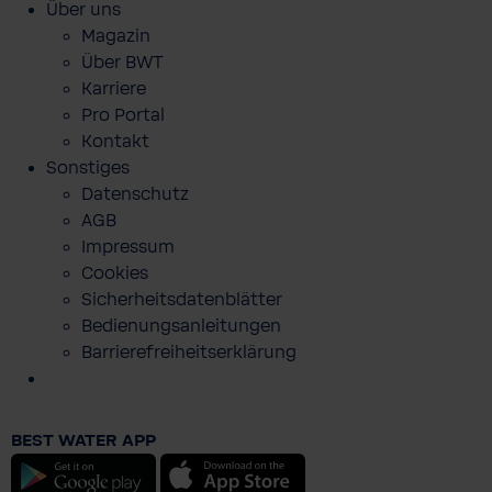
Über uns
Magazin
Über BWT
Karriere
Pro Portal
Kontakt
Sonstiges
Datenschutz
AGB
Impressum
Cookies
Sicherheitsdatenblätter
Bedienungsanleitungen
Barrierefreiheitserklärung
BWT Event Cap mit Streifen
€ 24,90
BEST WATER APP
Preise inkl. MwSt. zzgl. Versandkosten
Android
iOS
Inhalt:
1