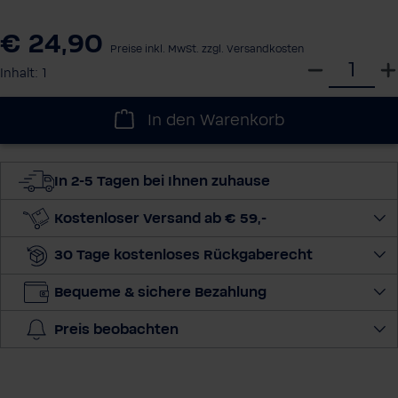
€ 24,90
Preise inkl. MwSt. zzgl. Versandkosten
W
Inhalt:
1
ä
h
In den Warenkorb
l
e
d
In 2-5 Tagen bei Ihnen zuhause
i
e
Kostenloser Versand ab € 59,-
M
30 Tage kostenloses Rückgaberecht
e
n
Bequeme & sichere Bezahlung
g
e
Preis beobachten
a
u
s