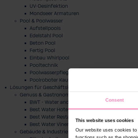
UV-Desinfektion
Mondseer Armaturen
Pool & Poolwasser
Aufstellpools
Edelstahl Pool
Beton Pool
Fertig Pool
Einbau Whirlpool
Pooltechnik
Poolwasserpflege
Poolroboter Kaufberatung und Tipps
Lösungen für Geschäftskunden
Genuss & Gastronomie
Consent
BWT - Water and more
Best Water Hotel
Best Water Restaurant
This website uses cookies
Best Water Vinery
Our website uses cookies to 
Gebäude & Industrie
functions such as the shoppi