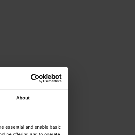
About
e essential and enable basic
nline offering and to operate