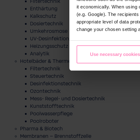
Filtertechnik
it economically. When using 
Enthärtung
(e.g. Google). The recipient
Kalkschutz
appropriate level of data pro
Dosiertechnik
change your chosen setting at
Umkehrosmose
UV-Desinfektion
Heizungsschutz
Analytik
Use necessary cookies
Hotelbäder & Thermen
Filtertechnik
Steuertechnik
Desinfektionstechnik
Ozontechnik
Mess- Regel- und Dosiertechnik
Kunststofftechnik
Poolwasserpflege
Poolroboter
Pharma & Biotech
Membranen – Brennstoffzelle