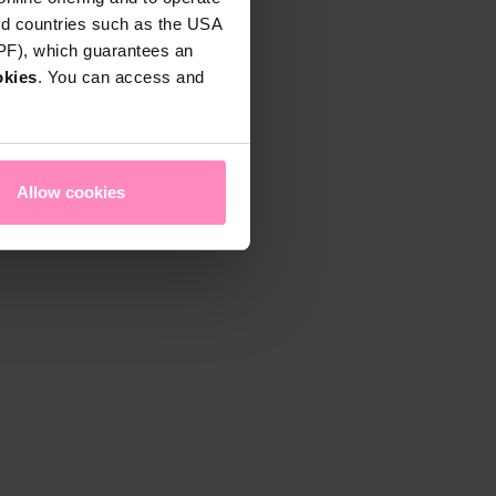
rd countries such as the USA
DPF), which guarantees an
okies
. You can access and
Allow cookies