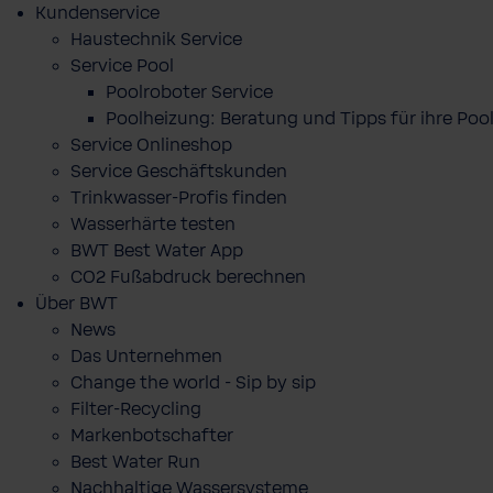
Kundenservice
Haustechnik Service
Service Pool
Poolroboter Service
Poolheizung: Beratung und Tipps für ihre P
Service Onlineshop
Service Geschäftskunden
Trinkwasser-Profis finden
Wasserhärte testen
BWT Best Water App
CO2 Fußabdruck berechnen
Über BWT
News
Das Unternehmen
Change the world - Sip by sip
Filter-Recycling
Markenbotschafter
Best Water Run
Nachhaltige Wassersysteme