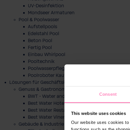
UV-Desinfektion
Mondseer Armaturen
Pool & Poolwasser
Aufstellpools
Edelstahl Pool
Beton Pool
Fertig Pool
Einbau Whirlpool
Pooltechnik
Poolwasserpflege
Poolroboter Kaufberatung und Tipps
Lösungen für Geschäftskunden
Genuss & Gastronomie
Consent
BWT - Water and more
Best Water Hotel
Best Water Restaurant
This website uses cookies
Best Water Vinery
Our website uses cookies to 
Gebäude & Industrie
functions such as the shoppi