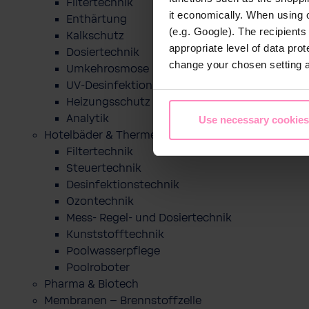
Filtertechnik
it economically. When using 
Enthärtung
(e.g. Google). The recipient
Kalkschutz
appropriate level of data pro
Dosiertechnik
change your chosen setting at
Umkehrosmose
UV-Desinfektion
Heizungsschutz
Analytik
Use necessary cookies
Hotelbäder & Thermen
Filtertechnik
Steuertechnik
Desinfektionstechnik
Ozontechnik
Mess- Regel- und Dosiertechnik
Kunststofftechnik
Poolwasserpflege
Poolroboter
Pharma & Biotech
Membranen – Brennstoffzelle