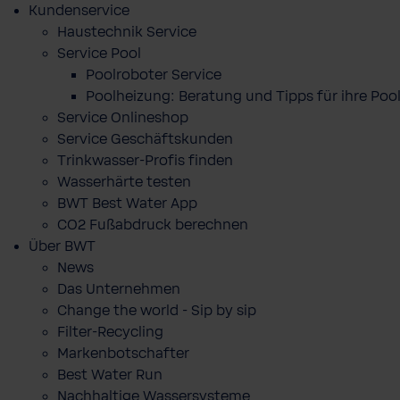
Kundenservice
Haustechnik Service
Service Pool
Poolroboter Service
Poolheizung: Beratung und Tipps für ihre P
Service Onlineshop
Service Geschäftskunden
Trinkwasser-Profis finden
Wasserhärte testen
BWT Best Water App
CO2 Fußabdruck berechnen
Über BWT
News
Das Unternehmen
Change the world - Sip by sip
Filter-Recycling
Markenbotschafter
Best Water Run
Nachhaltige Wassersysteme