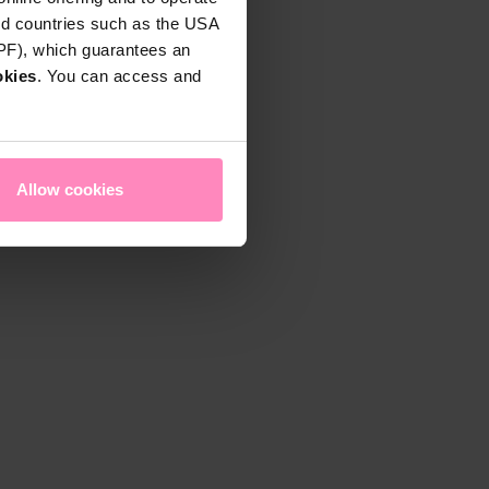
rd countries such as the USA
DPF), which guarantees an
okies
. You can access and
Allow cookies