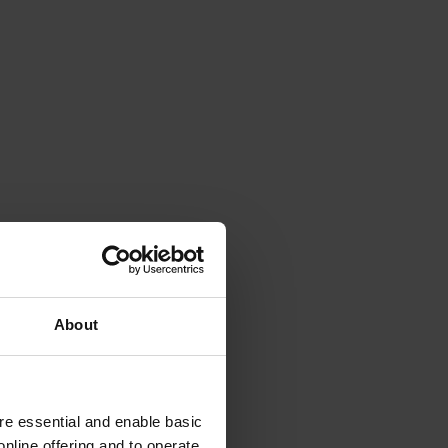
About
e essential and enable basic
nline offering and to operate