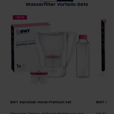
Wasserfilter Vorteils-Sets
-50 %
BWT AQUAlizer Home Premium Set
BWT AQUAl
Elegantes Design, einfache Bedienung und
Die Nachh