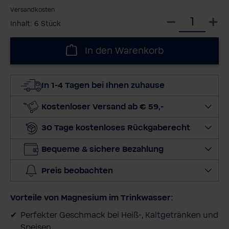
Versandkosten
W
Inhalt:
6 Stück
ä
h
In den Warenkorb
l
e
d
In 1-4 Tagen bei Ihnen zuhause
i
e
Kostenloser Versand ab € 59,-
M
30 Tage kostenloses Rückgaberecht
e
n
Bequeme & sichere Bezahlung
g
e
Preis beobachten
a
u
Vorteile von Magnesium im Trinkwasser:
s
Perfekter Geschmack bei Heiß-, Kaltgetränken und
Speisen