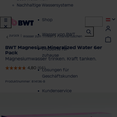
Nachhaltige Wassersysteme
Shop
Wasser von BWT
zurück
|
Wasser zum Trinken
Filterkartuschen
BWT Magnesium Mineralized Water 6er
Produkte für
Pack
zuhause
Magnesiumwasser trinken. Kraft tanken.
Lösungen für
Geschäftskunden
Produktnummer: 814136-B
Kundenservice
ildergalerie überspringen
Über BWT