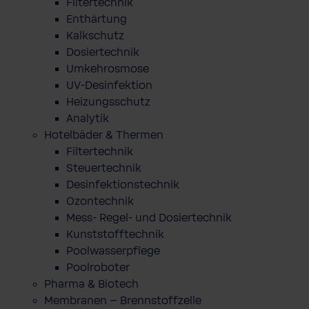
Filtertechnik
Enthärtung
Kalkschutz
Dosiertechnik
Umkehrosmose
UV-Desinfektion
Heizungsschutz
Analytik
Hotelbäder & Thermen
Filtertechnik
Steuertechnik
Desinfektionstechnik
Ozontechnik
Mess- Regel- und Dosiertechnik
Kunststofftechnik
Poolwasserpflege
Poolroboter
Pharma & Biotech
Membranen – Brennstoffzelle