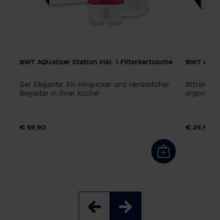
BWT AQUAlizer Station inkl. 1 Filterkartusche
BWT AQUAl
Farbe
Der Elegante: Ein Hingucker und verlässlicher
Attraktiv
Begleiter in Ihrer Küche!
ergonomi
€ 59,90
€ 24,90