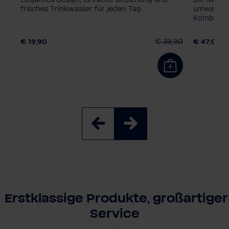
zed
frisches Trinkwasser für jeden Tag
umweltfre
Kombinati
,90
€ 19,90
€ 39,90
€ 47,90
Erstklassige Produkte, großartiger
Service