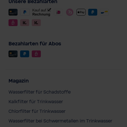
Unsere Bezahlarten
Bezahlarten für Abos
BWT Magnesium Mineralized Water 6er
Magazin
Pack
€ 34,90
Wasserfilter für Schadstoffe
Preise inkl. MwSt. zzgl. Versandkosten
Kalkfilter für Trinkwasser
Inhalt:
6 Stück
Chlorfilter für Trinkwasser
In den Warenkorb
Wasserfilter bei Schwermetallen im Trinkwasser