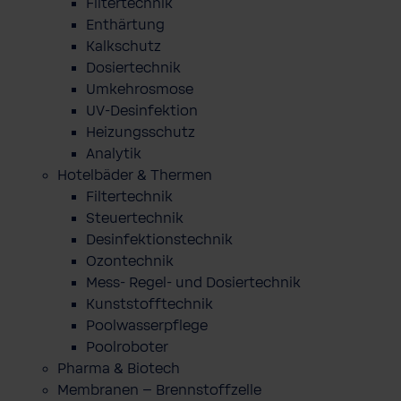
Filtertechnik
Enthärtung
Kalkschutz
Dosiertechnik
Umkehrosmose
UV-Desinfektion
Heizungsschutz
Analytik
Hotelbäder & Thermen
Filtertechnik
Steuertechnik
Desinfektionstechnik
Ozontechnik
Mess- Regel- und Dosiertechnik
Kunststofftechnik
Poolwasserpflege
Poolroboter
Pharma & Biotech
Membranen – Brennstoffzelle