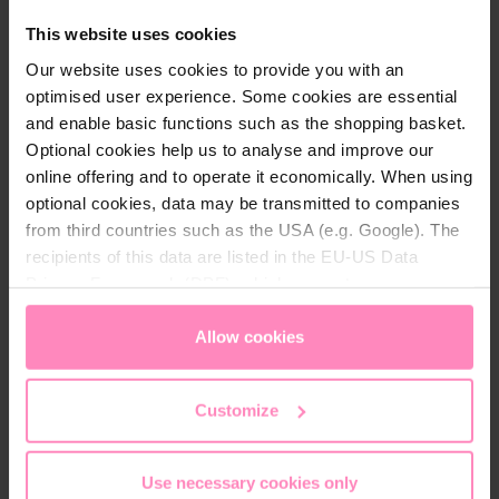
Vorteile von Wasser mit Silicate: Unterstützt
Vorteile v
Silicate + Magnesium
Silicate
This website uses cookies
die geistige Fitness und den Abtransport
Immunsyst
schädlicher Stoffe wie Aluminium im Körper.
das Wachs
Balanced Alkalized + Magnesium
Balance
Our website uses cookies to provide you with an
optimised user experience. Some cookies are essential
Soft Extra
Soft Ext
€ 29,90
€ 25,90
and enable basic functions such as the shopping basket.
Verpackungseinheit
Verpacku
Optional cookies help us to analyse and improve our
k
3 Stück
1+3 Refill
6 Stück
12 Stück
3 Stück
online offering and to operate it economically. When using
optional cookies, data may be transmitted to companies
from third countries such as the USA (e.g. Google). The
recipients of this data are listed in the EU-US Data
Privacy Framework (DPF), which guarantees an
appropriate level of data protection. You can
accept all
cookies
or
only allow necessary cookies
. You can
Allow cookies
access and change your chosen setting at any time in
Beschreibung
the footer of this website.
Customize
Mit der neuen BWT AQUAlizer Station zieht
modernste Ästhetik und Technologie in Ihre Küche.
Die formschöne Station verwandelt mit der
Use necessary cookies only