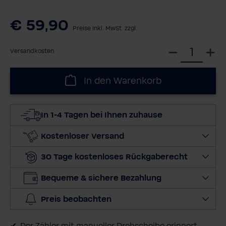
€ 59,90
Preise inkl. MwSt. zzgl.
W
Versandkosten
ä
h
In den Warenkorb
l
e
d
In 1-4 Tagen bei Ihnen zuhause
i
e
Kostenloser Versand
M
30 Tage kostenloses Rückgaberecht
e
n
Bequeme & sichere Bezahlung
g
e
Preis beobachten
a
u