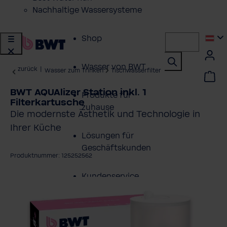
Nachhaltige Wassersysteme
Shop
Wasser von BWT
zurück
|
Wasser zum Trinken
Tischwasserfilter
BWT AQUAlizer Station inkl. 1
Produkte für
Filterkartusche
zuhause
Die modernste Ästhetik und Technologie in
Ihrer Küche
Lösungen für
Geschäftskunden
Produktnummer: 125252562
Kundenservice
ildergalerie überspringen
Über BWT