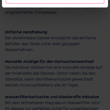
einzigartigen BWT Filtertechnologie Ihr lokales
Leitungswasser in geschmackvolles, mit Magnesium
angereichertes Trinkwasser.
Einfache Handhabung
Der abnehmbare Deckel ermöglicht das einfache
Befüllen des Tanks unter allen gängigen
Wasserhähnen.
Manuelle Anzeige für den Kartuschenwe
chsel
Die AQUAlizer Station hat eine manuelle Anzeige auf
der Innenseite des Deckels. Damit haben Sie den
Überblick, wann die Filterkartusche gewechselt
werden muss (spätestens alle 30 Tage).
Wasserfilterkartusche und Glaskaraffe inklusive
Mit dem enthaltenen Magnesium Wasserfilter wird
Ihr Wasser zur perfekten Zutat für unverfälschten