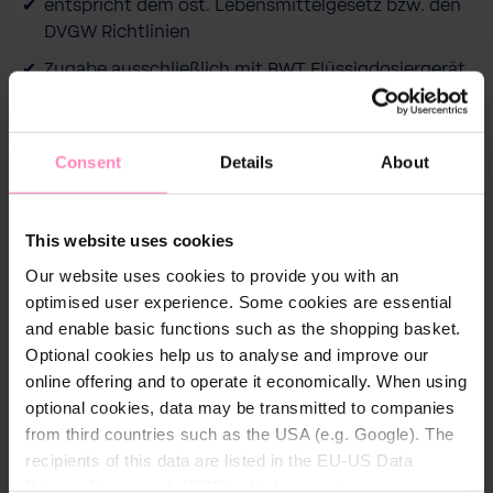
entspricht dem öst. Lebensmittelgesetz bzw. den
DVGW Richtlinien
Zugabe ausschließlich mit BWT Flüssigdosiergerät
Bewados E20 & Plus 10/20
Einsetzbar bis 65°C Wassertemperatur
Consent
Details
About
Im praktischen Abo versandkostenfrei! Abo kann
flexibel und jederzeit gekündigt werden.
This website uses cookies
Our website uses cookies to provide you with an
optimised user experience. Some cookies are essential
and enable basic functions such as the shopping basket.
Beschreibung
Optional cookies help us to analyse and improve our
Generell sollen Wasserbehandlungsmaßnahmen auf
online offering and to operate it economically. When using
die zu erwartende oder bereits aufgetretene
optional cookies, data may be transmitted to companies
Korrosionsart, die Installations- und
from third countries such as the USA (e.g. Google). The
Betriebsbedingungen sowie die
recipients of this data are listed in the EU-US Data
Werkstoffbeschaffenheit abgestimmt werden. Eine
Privacy Framework (DPF), which guarantees an