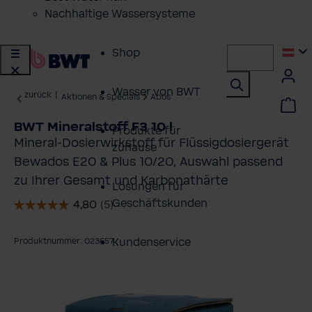
Nachhaltige Wassersysteme
Shop
Wasser von BWT
zurück
|
Aktionen & Specials
Abos
BWT Mineralstoff F3 10 l
Produkte für
Mineral-Dosierwirkstoff für Flüssigdosiergerät
zuhause
Bewados E20 & Plus 10/20, Auswahl passend
zu Ihrer Gesamt und Karbonathärte
Lösungen für
Geschäftskunden
Kundenservice
Produktnummer: 023657
ildergalerie überspringen
Über BWT