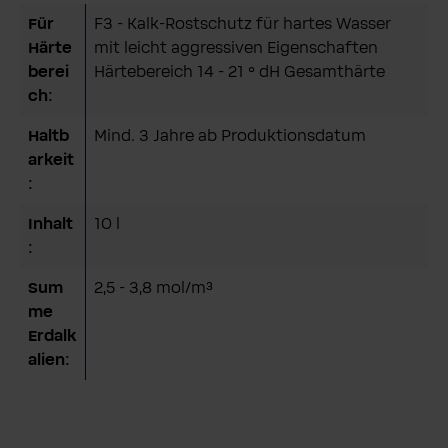
Für
F3 - Kalk-Rostschutz für hartes Wasser
Härte
mit leicht aggressiven Eigenschaften
berei
Härtebereich 14 - 21 ° dH Gesamthärte
ch:
Haltb
Mind. 3 Jahre ab Produktionsdatum
arkeit
:
Inhalt
10 l
:
Sum
2,5 - 3,8 mol/m³
me
Erdalk
alien: