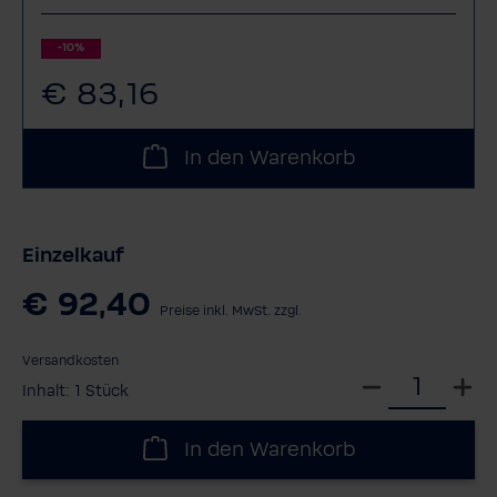
-10%
€ 83,16
In den Warenkorb
Einzelkauf
€ 92,40
Preise inkl. MwSt. zzgl.
Versandkosten
W
Inhalt:
1 Stück
ä
h
In den Warenkorb
l
e