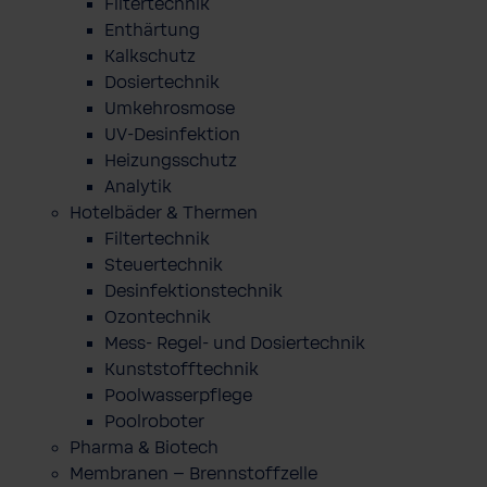
Filtertechnik
Enthärtung
Kalkschutz
Dosiertechnik
Umkehrosmose
UV-Desinfektion
Heizungsschutz
Analytik
Hotelbäder & Thermen
Filtertechnik
Steuertechnik
Desinfektionstechnik
Ozontechnik
Mess- Regel- und Dosiertechnik
Kunststofftechnik
Poolwasserpflege
Poolroboter
Pharma & Biotech
Membranen – Brennstoffzelle