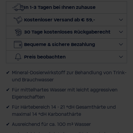
d
In 1-3 Tagen bei Ihnen zuhause
i
e
Kostenloser Versand ab € 59,-
M
30 Tage kostenloses Rückgaberecht
e
n
Bequeme & sichere Bezahlung
g
e
Preis beobachten
a
u
Mineral-Dosierwirkstoff zur Behandlung von Trink-
s
und Brauchwasser
Für mittelhartes Wasser mit leicht aggressiven
Eigenschaften
Für Härtebereich 14 - 21 °dH Gesamthärte und
maximal 14 °dH Karbonathärte
Ausreichend für ca. 100 m³ Wasser