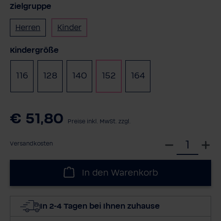
Zielgruppe
Herren
Kinder
auswählen
Kindergröße
116
128
140
152
164
€ 51,80
Preise inkl. MwSt. zzgl.
W
Versandkosten
ä
h
In den Warenkorb
l
e
d
In 2-4 Tagen bei Ihnen zuhause
i