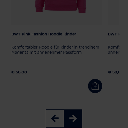
BWT Pink Fashion Hoodie Kinder
BWT Pink 
Kindergröße
Kindergr
128
140
152
164
116
12
Komfortabler Hoodie für Kinder in trendigem
Komfortab
Magenta mit angenehmer Passform
angenehm
€ 58,00
€ 58,00