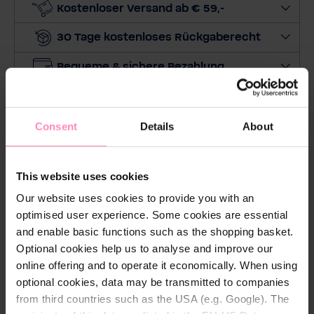
e
Kostenloser Versand ab € 59,-
M
30 Tage kostenloses Rückgaberecht
e
n
Bequeme & sichere Bezahlung
g
e
Preis beobachten
a
u
Consent
Details
About
Zertifizierungen:
s
Fairtrade Cotton
This website uses cookies
Global Organic Textile Standard (GOTS)
Our website uses cookies to provide you with an
optimised user experience. Some cookies are essential
and enable basic functions such as the shopping basket.
Optional cookies help us to analyse and improve our
online offering and to operate it economically. When using
optional cookies, data may be transmitted to companies
Beschreibung
from third countries such as the USA (e.g. Google). The