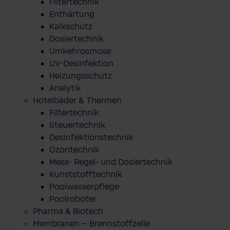
Filtertechnik
Enthärtung
Kalkschutz
Dosiertechnik
Umkehrosmose
UV-Desinfektion
Heizungsschutz
Analytik
Hotelbäder & Thermen
Filtertechnik
Steuertechnik
Desinfektionstechnik
Ozontechnik
Mess- Regel- und Dosiertechnik
Kunststofftechnik
Poolwasserpflege
Poolroboter
Pharma & Biotech
Membranen – Brennstoffzelle