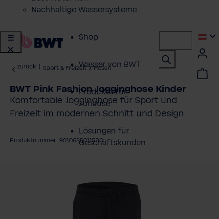
Nachhaltige Wassersysteme
Shop
Wasser von BWT
zurück
|
Sport & Freizeit
Hosen
BWT Pink Fashion Jogginghose Kinder
Produkte für
Komfortable Jogginghose für Sport und
zuhause
Freizeit im modernen Schnitt und Design
Lösungen für
Produktnummer: 9010625011580
Geschäftskunden
ildergalerie überspringen
Kundenservice
Über BWT