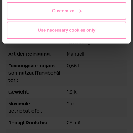
Akku 11,1 V
the footer of this website.
Customize
(austauschbar)
Akkuladezeit:
5 - 6 h
Use necessary cookies only
Akkulaufzeit:
40 Minuten (bei voller
Aufladung)
Art der Reinigung:
Manuell
Fassungsvermögen
0,65 l
Schmutzauffangbehäl
ter :
Gewicht:
1,9 kg
Maximale
3 m
Betriebstiefe :
Reinigt Pools bis :
25 m³