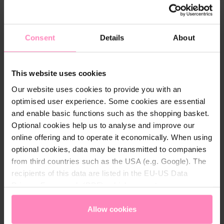
einer zusätzlichen Eckbürste geliefert. Zusätzlich
kann der Poolsauger mit einer Poolteleskopstange
bestückt werden (nicht im Lieferumfang enthalten).
Consent
Details
About
This website uses cookies
Our website uses cookies to provide you with an
Download
optimised user experience. Some cookies are essential
and enable basic functions such as the shopping basket.
Safety Data Sheet BC50.pdf
Optional cookies help us to analyse and improve our
online offering and to operate it economically. When using
Download
optional cookies, data may be transmitted to companies
from third countries such as the USA (e.g. Google). The
recipients of this data are listed in the EU-US Data
Privacy Framework (DPF), which guarantees an
appropriate level of data protection. You can
accept all
Technische Details
cookies
or
only allow necessary cookies
. You can
Allow cookies
Akku:
2000 mAH Lithium Ionen
access and change your chosen setting at any time in