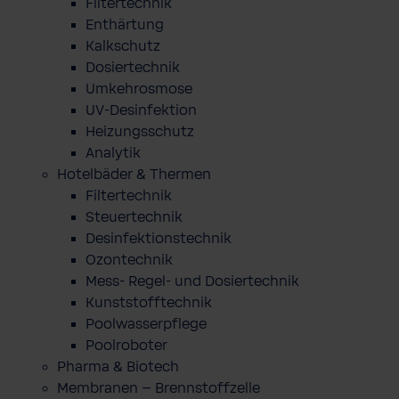
Filtertechnik
Enthärtung
Kalkschutz
Dosiertechnik
Umkehrosmose
UV-Desinfektion
Heizungsschutz
Analytik
Hotelbäder & Thermen
Filtertechnik
Steuertechnik
Desinfektionstechnik
Ozontechnik
Mess- Regel- und Dosiertechnik
Kunststofftechnik
Poolwasserpflege
Poolroboter
Pharma & Biotech
Membranen – Brennstoffzelle