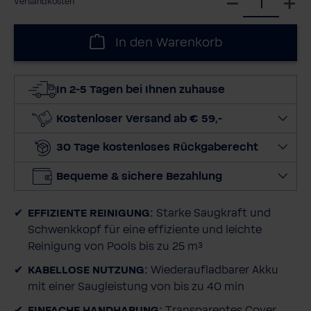
Versandkosten
ä
h
In den Warenkorb
l
e
d
In 2-5 Tagen bei Ihnen zuhause
i
e
Kostenloser Versand ab € 59,-
M
30 Tage kostenloses Rückgaberecht
e
n
Bequeme & sichere Bezahlung
g
e
EFFIZIENTE REINIGUNG:
Starke Saugkraft und
a
Schwenkkopf für eine effiziente und leichte
u
Reinigung von Pools bis zu 25 m³
s
KABELLOSE NUTZUNG:
Wiederaufladbarer Akku
mit einer Saugleistung von bis zu 40 min
EINFACHE HANDHABUNG:
Transparentes Cover