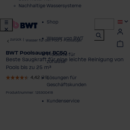
Nachhaltige Wassersysteme
Shop
Wasser von BWT
zurück
|
Wasser für den Pool
Poolsauger
BWT Poolsauger BC50
Produkte für
Beste Saugkraft für eine leichte Reinigung von
zuhause
Pools bis zu 25 m³
Lösungen für
Geschäftskunden
Produktnummer: 125300418
Kundenservice
ildergalerie überspringen
Über BWT