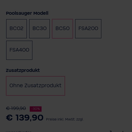
auswählen
Poolsauger Modell
BC02
BC30
BC50
FSA200
(Diese Option i
FSA400
auswählen
Zusatzprodukt
Ohne Zusatzprodukt
€ 199,90
-30%
€ 139,90
Preise inkl. MwSt. zzgl.
W