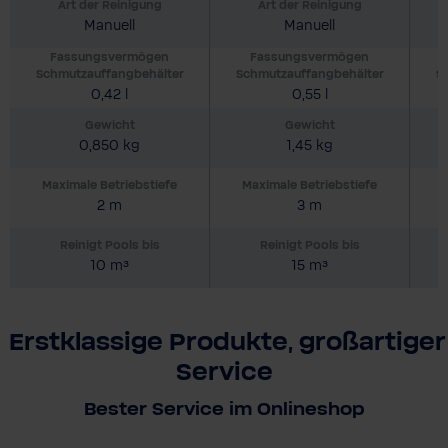
Art der Reinigung
Art der Reinigung
Manuell
Manuell
Fassungsvermögen
Fassungsvermögen
Schmutzauffangbehälter
Schmutzauffangbehälter
S
0,42 l
0,55 l
Gewicht
Gewicht
0,850 kg
1,45 kg
Maximale Betriebstiefe
Maximale Betriebstiefe
2 m
3 m
Reinigt Pools bis
Reinigt Pools bis
10 m³
15 m³
Erstklassige Produkte, großartiger
Service
Bester Service im Onlineshop