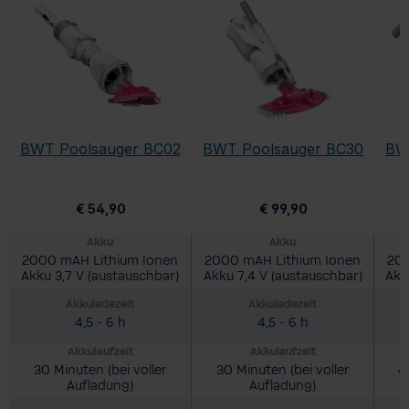
BWT Poolsauger BC02
BWT Poolsauger BC30
BW
€ 54,90
€ 99,90
Akku
Akku
2000 mAH Lithium Ionen
2000 mAH Lithium Ionen
200
Akku 3,7 V (austauschbar)
Akku 7,4 V (austauschbar)
Akk
Akkuladezeit
Akkuladezeit
4,5 - 6 h
4,5 - 6 h
Akkulaufzeit
Akkulaufzeit
30 Minuten (bei voller
30 Minuten (bei voller
4
Aufladung)
Aufladung)