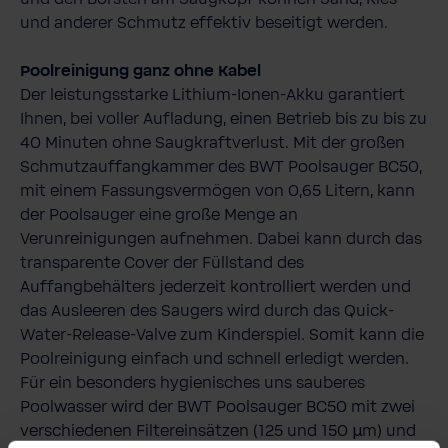
und anderer Schmutz effektiv beseitigt werden.
Poolreinigung ganz ohne Kabel
Der leistungsstarke Lithium-​Ionen-Akku garantiert
Ihnen, bei voller Aufladung, einen Betrieb bis zu bis zu
40 Minuten ohne Saugkraftverlust. Mit der großen
Schmutzauffangkammer des BWT Poolsauger BC50,
mit einem Fassungsvermögen von 0,65 Litern, kann
der Poolsauger eine große Menge an
Verunreinigungen aufnehmen. Dabei kann durch das
transparente Cover der Füllstand des
Auffangbehälters jederzeit kontrolliert werden und
das Ausleeren des Saugers wird durch das Quick-​
Water-Release-Valve zum Kinderspiel. Somit kann die
Poolreinigung einfach und schnell erledigt werden.
Für ein besonders hygienisches uns sauberes
Poolwasser wird der BWT Poolsauger BC50 mit zwei
verschiedenen Filtereinsätzen (125 und 150 µm) und