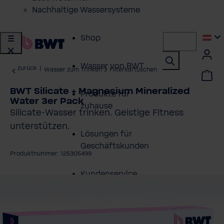
Nachhaltige Wassersysteme
Shop
Wasser von BWT
zurück
|
Wasser zum Trinken
Filterkartuschen
BWT Silicate + Magnesium Mineralized
Produkte für
Water 3er Pack
zuhause
Silicate-Wasser trinken. Geistige Fitness
unterstützen.
Lösungen für
Geschäftskunden
Produktnummer: 125305499
Kundenservice
ildergalerie überspringen
Über BWT