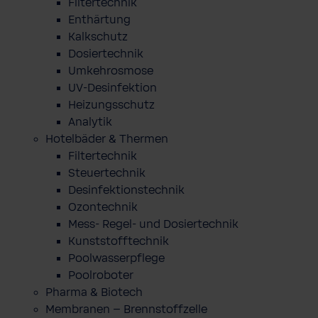
Filtertechnik
Enthärtung
Kalkschutz
Dosiertechnik
Umkehrosmose
UV-Desinfektion
Heizungsschutz
Analytik
Hotelbäder & Thermen
Filtertechnik
Steuertechnik
Desinfektionstechnik
Ozontechnik
Mess- Regel- und Dosiertechnik
Kunststofftechnik
Poolwasserpflege
Poolroboter
Pharma & Biotech
Membranen – Brennstoffzelle