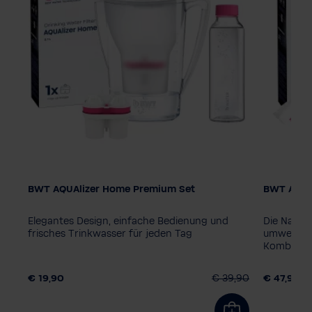
BWT AQUAlizer Home Premium Set
BWT AQUAl
Elegantes Design, einfache Bedienung und
Die Nachh
zed
frisches Trinkwasser für jeden Tag
umweltfre
Kombinati
,90
€ 19,90
€ 39,90
€ 47,90