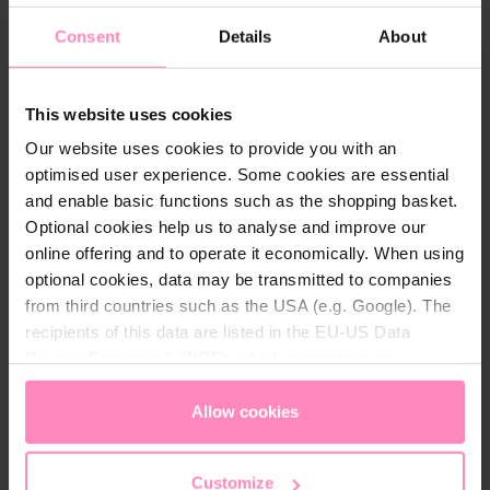
Chlor:
In der Anwendung als
Consent
Details
About
Desinfektionsmittel schützt Chlor vor Bakterien,
im Trinkwasser beeinträchtigt es den
Geschmack.
This website uses cookies
Schwermetalle:
Blei und andere
Schwermetalle können über alte Leitungen in Ihr
Our website uses cookies to provide you with an
Trinkwasser gelangen und stellen ein
optimised user experience. Some cookies are essential
Gesundheitsrisiko dar.
and enable basic functions such as the shopping basket.
Unser Ziel ist es, Ihnen nicht nur reines, sondern
Optional cookies help us to analyse and improve our
auch wohlschmeckendes Wasser zu
online offering and to operate it economically. When using
ermöglichen. Dafür setzen wir auf eine
optional cookies, data may be transmitted to companies
Kombination aus
Basisfiltration, Zusatzfiltration
und Mineralisierung,
um die Qualität Ihres
from third countries such as the USA (e.g. Google). The
Trinkwassers zu optimieren.
recipients of this data are listed in the EU-US Data
Privacy Framework (DPF), which guarantees an
*nicht bei Silicate + Magnesium Mineralized
appropriate level of data protection. You can
accept all
Water und Balanced Alkalized + Magnesium
cookies
or
only allow necessary cookies
. You can
Allow cookies
Mineralized Water
access and change your chosen setting at any time in
the footer of this website.
Customize