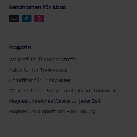
Bezahlarten für Abos
Magazin
Wasserfilter für Schadstoffe
Kalkfilter für Trinkwasser
Chlorfilter für Trinkwasser
Wasserfilter bei Schwermetallen im Trinkwasser
Magnesiumreiches Wasser zu jeder Zeit
BWT Silicate + Magnesium Mineralized
Water 3er Pack
Magnesium & Sport: Die BWT Lösung
€ 29,90
Preise inkl. MwSt. zzgl. Versandkosten
Inhalt:
3 Stück