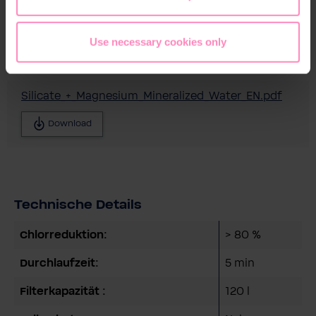
Use necessary cookies only
Download
Silicate_+_Magnesium_Mineralized_Water_EN.pdf
Download
Technische Details
Chlorreduktion:
> 80 %
Durchlaufzeit:
5 min
Filterkapazität :
120 l