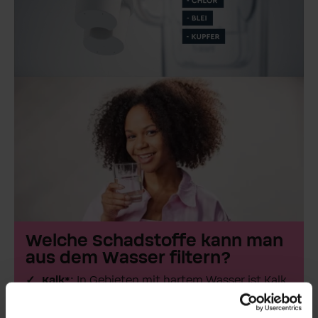
Welche Schadstoffe kann man
aus dem Wasser filtern?
Kalk*:
In Gebieten mit hartem Wasser ist Kalk
ein Problem, weil sein Vorkommen
Haushaltsgeräte schädigt.