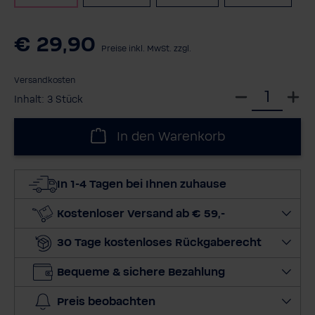
€ 29,90
Preise inkl. MwSt. zzgl.
Versandkosten
W
Inhalt:
3 Stück
ä
h
In den Warenkorb
l
e
d
In 1-4 Tagen bei Ihnen zuhause
i
e
Kostenloser Versand ab € 59,-
M
30 Tage kostenloses Rückgaberecht
e
n
Bequeme & sichere Bezahlung
g
e
Preis beobachten
a