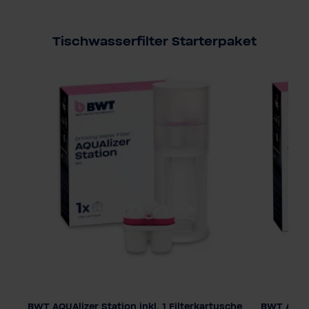
Tischwasserfilter Starterpaket
BWT AQUAlizer Station inkl. 1 Filterkartusche
BWT AQUAl
Farbe