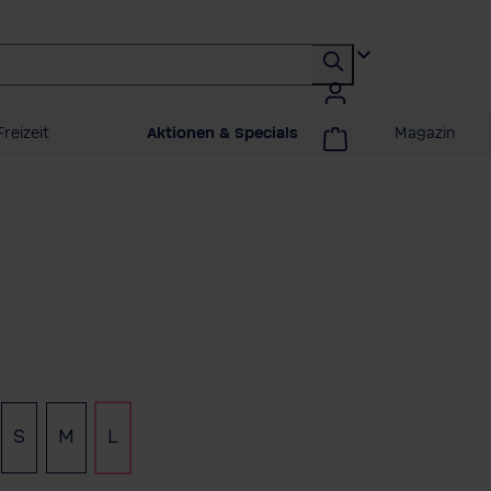
reizeit
Aktionen & Specials
Magazin
auswählen
S
M
L
(Diese Option ist zurzeit nicht verfügbar.)