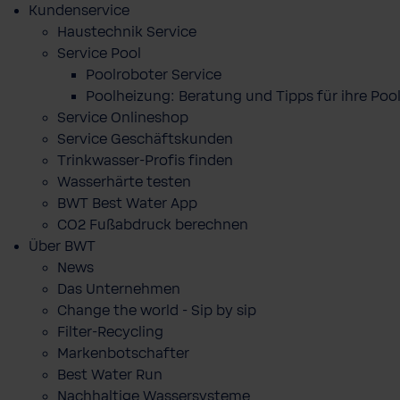
Kundenservice
Haustechnik Service
Service Pool
Poolroboter Service
Poolheizung: Beratung und Tipps für ihre P
Service Onlineshop
Service Geschäftskunden
Trinkwasser-Profis finden
Wasserhärte testen
BWT Best Water App
CO2 Fußabdruck berechnen
Über BWT
News
Das Unternehmen
Change the world - Sip by sip
Filter-Recycling
Markenbotschafter
Best Water Run
Nachhaltige Wassersysteme