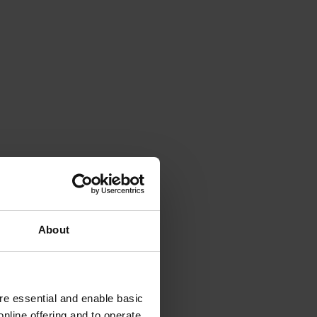
About
e essential and enable basic
nline offering and to operate