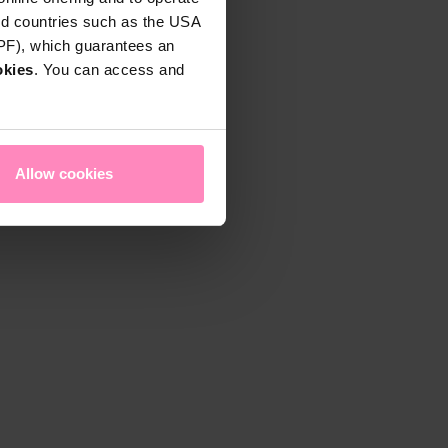
rd countries such as the USA
DPF), which guarantees an
okies
. You can access and
Allow cookies