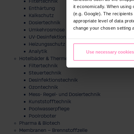
Filtertechnik
it economically. When using 
Enthärtung
(e.g. Google). The recipient
Kalkschutz
appropriate level of data pro
Dosiertechnik
change your chosen setting at
Umkehrosmose
UV-Desinfektion
Heizungsschutz
Analytik
Use necessary cookies
Hotelbäder & Thermen
Filtertechnik
Steuertechnik
Desinfektionstechnik
Ozontechnik
Mess- Regel- und Dosiertechnik
Kunststofftechnik
Poolwasserpflege
Poolroboter
Pharma & Biotech
Membranen – Brennstoffzelle