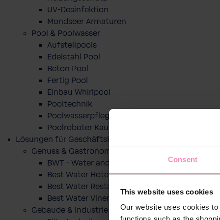
UV-Desinfektion
Mondseer Armaturen
Pool & Poolwasser
Aufstellpools
Edelstahl Pool
Beton Pool
Fertig Pool
Einbau Whirlpool
Pooltechnik
Poolwasserpflege
Poolroboter Kaufberatung und Tipps
Lösungen für Geschäftskunden
Genuss & Gastronomie
Consent
BWT - Water and more
Best Water Hotel
Best Water Restaurant
This website uses cookies
Best Water Vinery
Our website uses cookies to 
Gebäude & Industrie
functions such as the shoppi