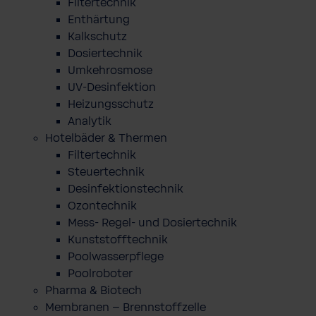
Filtertechnik
Enthärtung
Kalkschutz
Dosiertechnik
Umkehrosmose
UV-Desinfektion
Heizungsschutz
Analytik
Hotelbäder & Thermen
Filtertechnik
Steuertechnik
Desinfektionstechnik
Ozontechnik
Mess- Regel- und Dosiertechnik
Kunststofftechnik
Poolwasserpflege
Poolroboter
Pharma & Biotech
Membranen – Brennstoffzelle