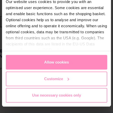
Our website uses cookies to provide you with an
Nachhaltige Wassersysteme
optimised user experience. Some cookies are essential
and enable basic functions such as the shopping basket.
Shop
Optional cookies help us to analyse and improve our
online offering and to operate it economically. When using
optional cookies, data may be transmitted to companies
Wasser von BWT
zurück
|
from third countries such as the USA (e.g. Google). The
recipients of this data are listed in the EU-US Data
Produkte für
Privacy Framework (DPF), which guarantees an
Ecosoft 3P Grey Mono 10" water filter with
zuhause
venturi valve + drain ¾”
appropriate level of data protection. You can
accept all
cookies
or
only allow necessary cookies
. You can
Allow cookies
Lösungen für
access and change your chosen setting at any time in
Produktnummer: FCPP3P0530/G118
Geschäftskunden
the footer of this website.
Customize
ergalerie überspringen
Kundenservice
Use necessary cookies only
Über BWT