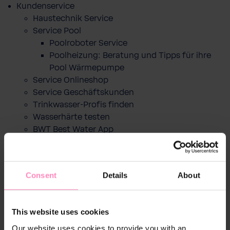
Kundenservice
Haustechnik Service
Service Pool
Poolroboter Service
Poolheizung: Beratung und Tipps für ihre
Pool Wärmepumpe
Service Onlineshop
Service Geschäftskunden
Trinkwasser-Profis finden
Wasserhärte testen
BWT Best Water App
CO2 Fußabdruck berechnen
Über BWT
News
Consent
Details
About
Das Unternehmen
Change the world - Sip by sip
Filter-Recycling
This website uses cookies
Markenbotschafter
Best Water Run
Our website uses cookies to provide you with an