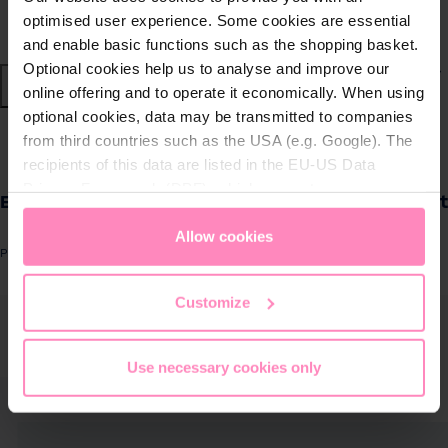
Nachhaltige Wassersysteme
optimised user experience. Some cookies are essential
and enable basic functions such as the shopping basket.
Optional cookies help us to analyse and improve our
Shop
online offering and to operate it economically. When using
optional cookies, data may be transmitted to companies
Wasser von BWT
zurück
|
from third countries such as the USA (e.g. Google). The
recipients of this data are listed in the EU-US Data
Produkte für
Privacy Framework (DPF), which guarantees an
Ecosoft LG BW 4040 UES 4" Membrane element
zuhause
appropriate level of data protection. You can
accept all
cookies
or
only allow necessary cookies
. You can
Allow cookies
Produktnummer: BW4040UES
access and change your chosen setting at any time in
Lösungen für
the footer of this website.
Geschäftskunden
Customize
ergalerie überspringen
Kundenservice
Use necessary cookies only
Über BWT