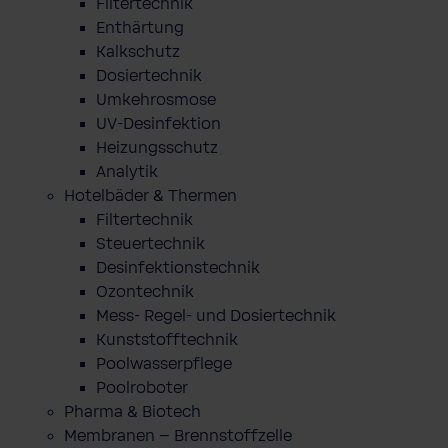
Filtertechnik
Enthärtung
Kalkschutz
Dosiertechnik
Umkehrosmose
UV-Desinfektion
Heizungsschutz
Analytik
Hotelbäder & Thermen
Filtertechnik
Steuertechnik
Desinfektionstechnik
Ozontechnik
Mess- Regel- und Dosiertechnik
Kunststofftechnik
Poolwasserpflege
Poolroboter
Pharma & Biotech
Membranen – Brennstoffzelle