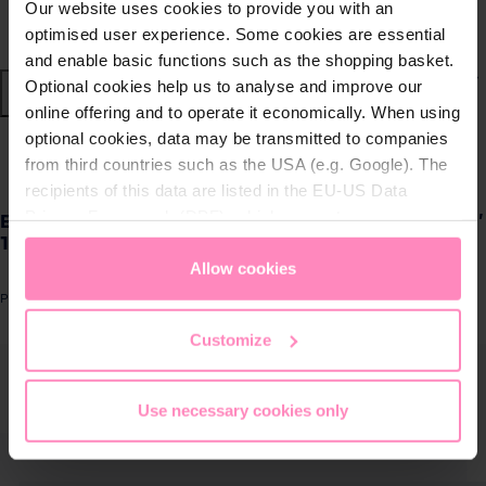
Our website uses cookies to provide you with an
Nachhaltige Wassersysteme
optimised user experience. Some cookies are essential
and enable basic functions such as the shopping basket.
Shop
Optional cookies help us to analyse and improve our
online offering and to operate it economically. When using
optional cookies, data may be transmitted to companies
Wasser von BWT
zurück
|
from third countries such as the USA (e.g. Google). The
recipients of this data are listed in the EU-US Data
Produkte für
Privacy Framework (DPF), which guarantees an
Ecosoft PP melt blown sediment filter 2.5″×10″
zuhause
appropriate level of data protection. You can
accept all
10 micron
cookies
or
only allow necessary cookies
. You can
Allow cookies
Lösungen für
access and change your chosen setting at any time in
Produktnummer: CPV251010ECO
Geschäftskunden
the footer of this website.
Customize
ergalerie überspringen
Kundenservice
Use necessary cookies only
Über BWT