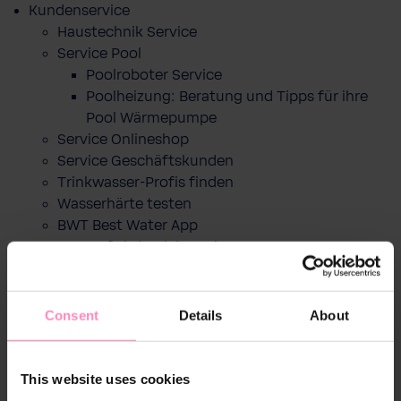
Kundenservice
Haustechnik Service
Service Pool
Poolroboter Service
Poolheizung: Beratung und Tipps für ihre
Pool Wärmepumpe
Service Onlineshop
Service Geschäftskunden
Trinkwasser-Profis finden
Wasserhärte testen
BWT Best Water App
CO2 Fußabdruck berechnen
Über BWT
News
Das Unternehmen
Consent
Details
About
Change the world - Sip by sip
Filter-Recycling
Markenbotschafter
This website uses cookies
Best Water Run