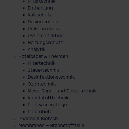
Filtertechnik
Enthärtung
Kalkschutz
Dosiertechnik
Umkehrosmose
UV-Desinfektion
Heizungsschutz
Analytik
Hotelbäder & Thermen
Filtertechnik
Steuertechnik
Desinfektionstechnik
Ozontechnik
Mess- Regel- und Dosiertechnik
Kunststofftechnik
Poolwasserpflege
Poolroboter
Pharma & Biotech
Membranen – Brennstoffzelle