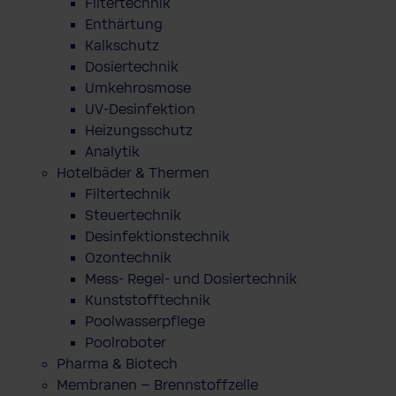
Filtertechnik
Enthärtung
Kalkschutz
Dosiertechnik
Umkehrosmose
UV-Desinfektion
Heizungsschutz
Analytik
Hotelbäder & Thermen
Filtertechnik
Steuertechnik
Desinfektionstechnik
Ozontechnik
Mess- Regel- und Dosiertechnik
Kunststofftechnik
Poolwasserpflege
Poolroboter
Pharma & Biotech
Membranen – Brennstoffzelle