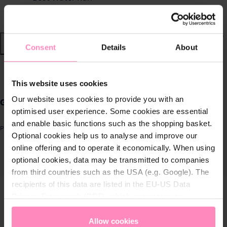
Nachhaltige Wassersysteme
Shop
Consent
Details
About
Wasser von BWT
zurück
|
This website uses cookies
Produkte für
Our website uses cookies to provide you with an
Gassner Notizblock
zuhause
optimised user experience. Some cookies are essential
and enable basic functions such as the shopping basket.
Produktnummer: SW10939
Optional cookies help us to analyse and improve our
Lösungen für
online offering and to operate it economically. When using
Geschäftskunden
ergalerie überspringen
optional cookies, data may be transmitted to companies
from third countries such as the USA (e.g. Google). The
Kundenservice
recipients of this data are listed in the EU-US Data
Privacy Framework (DPF), which guarantees an
Über BWT
appropriate level of data protection. You can
accept all
cookies
or
only allow necessary cookies
. You can
Allow cookies