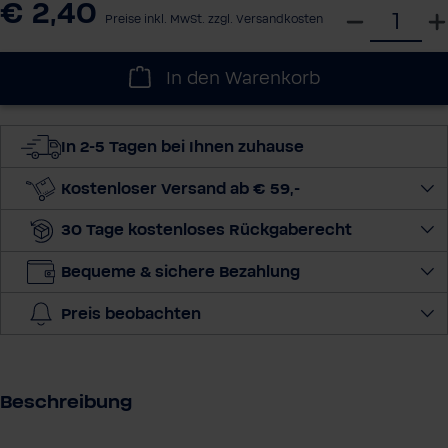
€ 2,40
W
Preise inkl. MwSt. zzgl. Versandkosten
ä
h
In den Warenkorb
l
e
d
In 2-5 Tagen bei Ihnen zuhause
i
e
Kostenloser Versand ab € 59,-
M
30 Tage kostenloses Rückgaberecht
e
n
Bequeme & sichere Bezahlung
g
e
Preis beobachten
a
u
s
Beschreibung