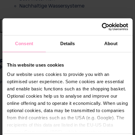
Nachhaltige Wassersysteme
Shop
Wasser von BWT
zurück
|
Consent
Details
About
Produkte für
PURE HERBS - Flüssigseife SET 1x300ml inkl.
zuhause
This website uses cookies
Halterung AMAZON
Our website uses cookies to provide you with an
Lösungen für
optimised user experience. Some cookies are essential
Produktnummer: PHE002KSLQS
Geschäftskunden
and enable basic functions such as the shopping basket.
Optional cookies help us to analyse and improve our
ergalerie überspringen
online offering and to operate it economically. When using
Kundenservice
optional cookies, data may be transmitted to companies
from third countries such as the USA (e.g. Google). The
Über BWT
recipients of this data are listed in the EU-US Data
Privacy Framework (DPF), which guarantees an