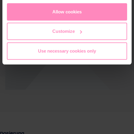
appropriate level of data protection. You can
accept all
cookies
or
only allow necessary cookies
. You can
Allow cookies
access and change your chosen setting at any time in
the footer of this website.
Customize
Use necessary cookies only
auswählen
Dosierung