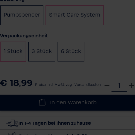
Pumpspender
Smart Care System
auswählen
Verpackungseinheit
1 Stück
3 Stück
6 Stück
€ 18,99
W
Preise inkl. MwSt. zzgl. Versandkosten
ä
h
In den Warenkorb
l
e
d
In 1-4 Tagen bei Ihnen zuhause
i
e