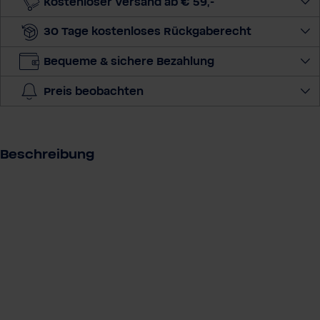
Kostenloser Versand ab € 59,-
M
30 Tage kostenloses Rückgaberecht
e
n
Bequeme & sichere Bezahlung
g
e
Preis beobachten
a
u
s
Beschreibung