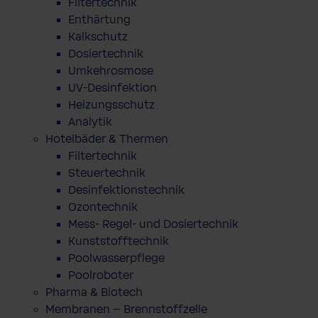
Filtertechnik
Enthärtung
Kalkschutz
Dosiertechnik
Umkehrosmose
UV-Desinfektion
Heizungsschutz
Analytik
Hotelbäder & Thermen
Filtertechnik
Steuertechnik
Desinfektionstechnik
Ozontechnik
Mess- Regel- und Dosiertechnik
Kunststofftechnik
Poolwasserpflege
Poolroboter
Pharma & Biotech
Membranen – Brennstoffzelle