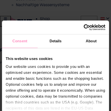
Nachhaltige Wassersysteme
Shop
Wasser von BWT
zurück
|
Consent
Details
About
Produkte für
PURE HERBS - Shampoo 6er SET 300 ml
zuhause
This website uses cookies
Produktnummer: PHE006SESWC
Lösungen für
Our website uses cookies to provide you with an
Geschäftskunden
optimised user experience. Some cookies are essential
ergalerie überspringen
and enable basic functions such as the shopping basket.
Optional cookies help us to analyse and improve our
Kundenservice
online offering and to operate it economically. When using
optional cookies, data may be transmitted to companies
Über BWT
from third countries such as the USA (e.g. Google). The
recipients of this data are listed in the EU-US Data