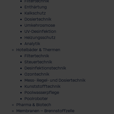
Filtertechnik
Enthärtung
Kalkschutz
Dosiertechnik
Umkehrosmose
UV-Desinfektion
Heizungsschutz
Analytik
Hotelbäder & Thermen
Filtertechnik
Steuertechnik
Desinfektionstechnik
Ozontechnik
Mess- Regel- und Dosiertechnik
Kunststofftechnik
Poolwasserpflege
Poolroboter
Pharma & Biotech
Membranen – Brennstoffzelle