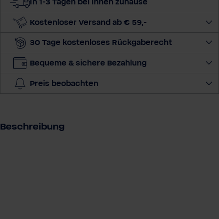
M
In 1-3 Tagen bei Ihnen zuhause
e
Kostenloser Versand ab € 59,-
n
g
30 Tage kostenloses Rückgaberecht
e
a
Bequeme & sichere Bezahlung
u
s
Preis beobachten
Beschreibung