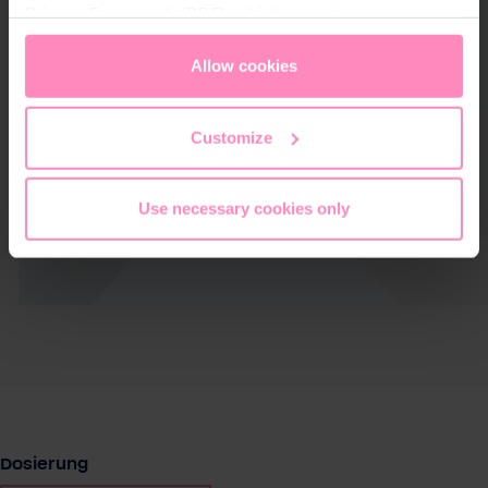
Privacy Framework (DPF), which guarantees an
appropriate level of data protection. You can
accept all
cookies
or
only allow necessary cookies
. You can
Allow cookies
access and change your chosen setting at any time in
the footer of this website.
Customize
Use necessary cookies only
auswählen
Dosierung