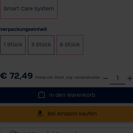
Smart Care System
auswählen
Verpackungseinheit
1 Stück
3 Stück
6 Stück
€ 72,49
W
Preise inkl. MwSt. zzgl. Versandkosten
ä
h
In den Warenkorb
l
e
d
Bei Amazon kaufen
i
e