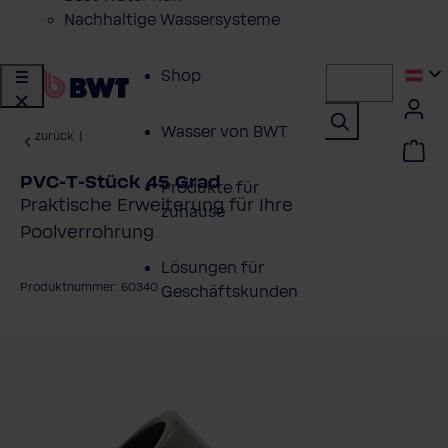
Nachhaltige Wassersysteme
Shop
Wasser von BWT
zurück
|
PVC-T-Stück 45 Grad
Produkte für
Praktische Erweiterung für Ihre
zuhause
Poolverrohrung
Lösungen für
Produktnummer: 60340
Geschäftskunden
ildergalerie überspringen
Kundenservice
Über BWT