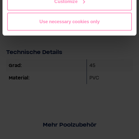
Customize
Verrohrungsmaterial für Ihren Pool: Klebefittinge aus
PVC - T-Stück.
Use necessary cookies only
Technische Details
Grad:
45
Material:
PVC
Mehr Poolzubehör