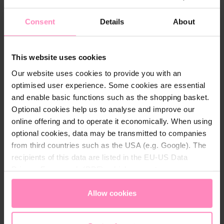
l
Kostenloser Versand ab € 59,-
-
Consent
Details
About
A
30 Tage kostenloses Rückgaberecht
d
Bequeme & sichere Bezahlung
r
This website uses cookies
e
Preis beobachten
Our website uses cookies to provide you with an
s
optimised user experience. Some cookies are essential
s
and enable basic functions such as the shopping basket.
Verrohrungstyp: T-Stück
e
Optional cookies help us to analyse and improve our
Grad: 45
online offering and to operate it economically. When using
optional cookies, data may be transmitted to companies
Anschlüsse: 50 mm
from third countries such as the USA (e.g. Google). The
Material: PVC
recipients of this data are listed in the EU-US Data
Privacy Framework (DPF), which guarantees an
appropriate level of data protection. You can
accept all
cookies
or
only allow necessary cookies
. You can
Allow cookies
access and change your chosen setting at any time in
Beschreibung
the footer of this website.