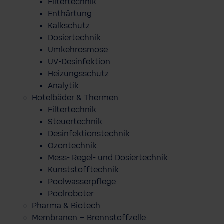
Filtertechnik
Enthärtung
Kalkschutz
Dosiertechnik
Umkehrosmose
UV-Desinfektion
Heizungsschutz
Analytik
Hotelbäder & Thermen
Filtertechnik
Steuertechnik
Desinfektionstechnik
Ozontechnik
Mess- Regel- und Dosiertechnik
Kunststofftechnik
Poolwasserpflege
Poolroboter
Pharma & Biotech
Membranen – Brennstoffzelle