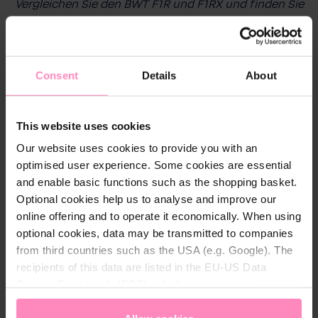
Vergleichen Sie den BWT F1R und F1RX und finden Sie
den Poolroboter, der perfekt zu Ihrer Poolgröße und
Ihren Anforderungen passt.
Consent
Details
About
This website uses cookies
Our website uses cookies to provide you with an
optimised user experience. Some cookies are essential
and enable basic functions such as the shopping basket.
BWT Poolroboter F1R
BWT Poolroboter F1RX
Optional cookies help us to analyse and improve our
online offering and to operate it economically. When using
optional cookies, data may be transmitted to companies
€ 799,00
€ 899,00
from third countries such as the USA (e.g. Google). The
recipients of this data are listed in the EU-US Data
Poolgröße
Poolgröße
Privacy Framework (DPF), which guarantees an
Bis zu 10 m, für alle Formen
Bis zu 12 m, für alle
& Ausführungen
appropriate level of data protection. You can
accept all
Formen & Ausführungen
Kabellänge
Kabellänge