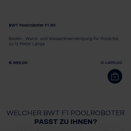
BWT Poolroboter F1 RX
Modell
F1R
F1RX
F1RXT
Boden-, Wand- und Wasserlinienreinigung für Pools bis
zu 12 Meter Länge
€ 899,00
€ 1.499,00
WELCHER BWT F1 POOLROBOTER
PASST ZU IHNEN?