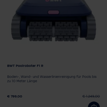
BWT Poolroboter F1 R
Modell
F1R
F1RX
F1RXT
Boden-, Wand- und Wasserlinienreinigung für Pools bis
zu 10 Meter Länge
€ 799,00
€ 1.249,00