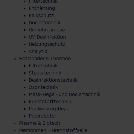
Filtertechnik
Enthärtung
Kalkschutz
Dosiertechnik
Umkehrosmose
UV-Desinfektion
Heizungsschutz
Analytik
Hotelbäder & Thermen
Filtertechnik
Steuertechnik
Desinfektionstechnik
Ozontechnik
Mess- Regel- und Dosiertechnik
Kunststofftechnik
Poolwasserpflege
Poolroboter
Pharma & Biotech
Membranen – Brennstoffzelle