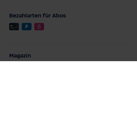
Bezahlarten für Abos
Magazin
Wasserfilter für Schadstoffe
Kalkfilter für Trinkwasser
Chlorfilter für Trinkwasser
Wasserfilter bei Schwermetallen im Trinkwasser
Magnesiumreiches Wasser zu jeder Zeit
Magnesium & Sport: Die BWT Lösung