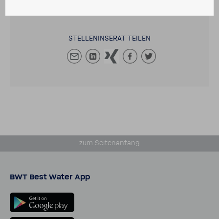
STEL­LEN­IN­SERAT TEILEN
zum Seiten­an­fang
BWT Best Water App