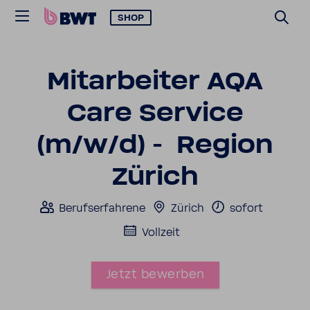
SHOP
Mitar­beiter AQA
Care Service
(m/w/d) - Region
Zürich
Berufs­er­fah­rene
Zürich
sofort
Voll­zeit
Jetzt bewerben