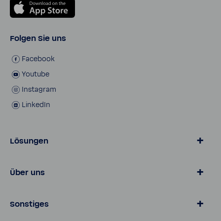
Folgen Sie uns
Face­book
Youtube
Insta­gram
LinkedIn
Lösungen
Wasser von BWT
Über uns
Produkte für zu Hause
Lösungen für Geschäfts­kunden
Über BWT
Sonstiges
Online­shop
Karriere