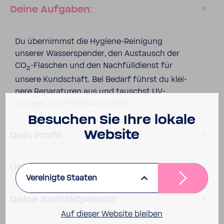
Deine Aufgaben:
Du über­nimmst die Hygiene-​Reinigung
unserer Wasser­spender, den Austausch der
CO
-​Flaschen und den Nach­füll­dienst für
2
unsere Kund­schaft. Bei Bedarf führst du klei­
nere Repa­ra­turen aus und tauschst UV-​
Lampen und Filter­kar­tu­schen.
Besu­chen Sie Ihre lokale
Website
Dein Profil:
Unser Angebot:
Vereinigte Staaten
Deine Kontakt­person:
Auf dieser Website bleiben