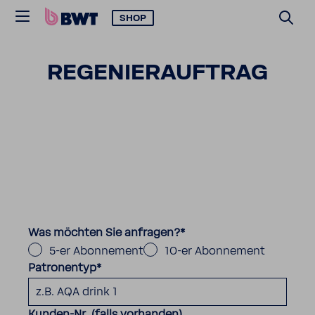
SHOP
REGE­NI­ER­AUF­TRAG
Was möchten Sie anfragen?
*
5-er Abonnement
10-er Abonnement
Patronentyp
*
Kunden-Nr. (falls vorhanden)