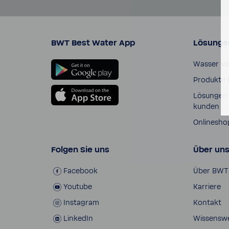
BWT Best Water App
Lösunge
Wasser v
Produkte 
Lösungen 
kunden
Online­sho
Folgen Sie uns
Über un
Face­book
Über BWT
Youtube
Karriere
Insta­gram
Kontakt
LinkedIn
Wissens­w