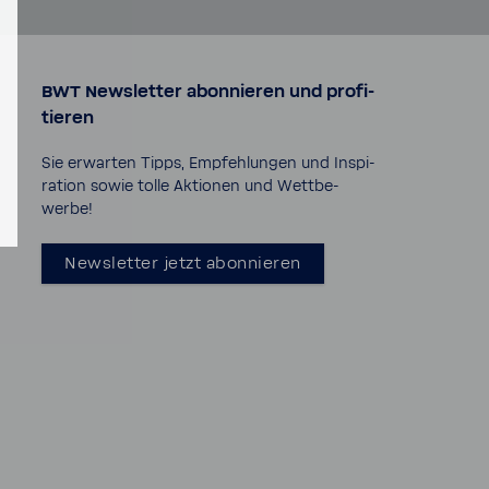
BWT News­letter abon­nieren und profi­
tieren
Sie erwarten Tipps, Empfeh­lungen und Inspi­
ra­tion sowie tolle Aktionen und Wett­be­
werbe!
News­letter jetzt abon­nieren