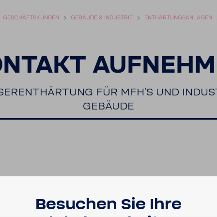
GESCHÄFTS­KUNDEN
GEBÄUDE & INDUS­TRIE
ENTHÄR­TUNGS­AN­LAGEN
ONTAKT AUFNEHM
ER­ENT­HÄR­TUNG FÜR MFH'S UND INDUST
GEBÄUDE
Besu­chen Sie Ihre