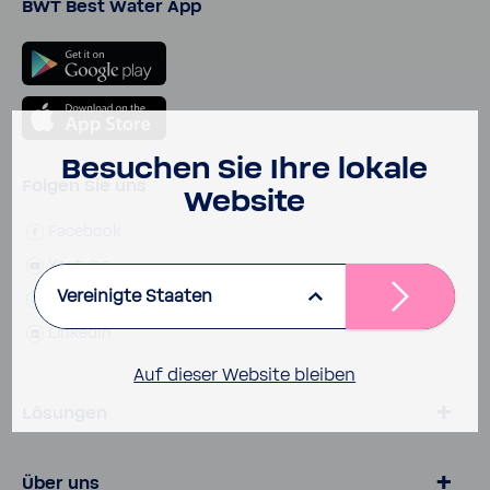
BWT Best Water App
Besu­chen Sie Ihre lokale
Folgen Sie uns
Website
Face­book
Youtube
Vereinigte Staaten
Insta­gram
LinkedIn
Auf dieser Website bleiben
Lösungen
Wasser von BWT
Über uns